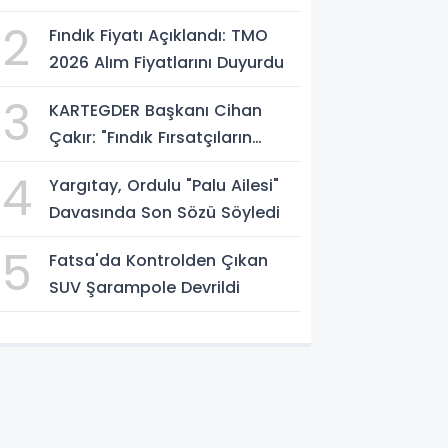
Atölyesini İnceledi
2
Fındık Fiyatı Açıklandı: TMO
2026 Alım Fiyatlarını Duyurdu
3
KARTEGDER Başkanı Cihan
Çakır: "Fındık Fırsatçıların
Elinde Kalmasın"
4
Yargıtay, Ordulu "Palu Ailesi"
Davasında Son Sözü Söyledi
5
Fatsa'da Kontrolden Çıkan
SUV Şarampole Devrildi