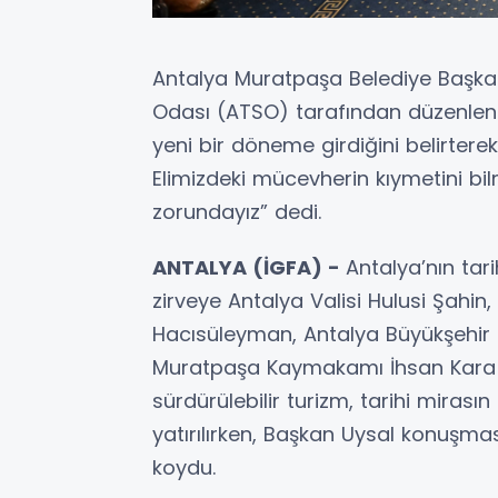
Antalya Muratpaşa Belediye Başkan
Odası (ATSO) tarafından düzenlene
yeni bir döneme girdiğini belirterek,
Elimizdeki mücevherin kıymetini bi
zorundayız” dedi.
ANTALYA (İGFA) -
Antalya’nın tari
zirveye Antalya Valisi Hulusi Şahi
Hacısüleyman, Antalya Büyükşehir 
Muratpaşa Kaymakamı İhsan Kara ile
sürdürülebilir turizm, tarihi miras
yatırılırken, Başkan Uysal konuşmas
koydu.