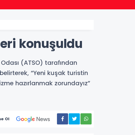
20:52
MGK'd
leri konuşuldu
i Odası (ATSO) tarafından
elirterek, “Yeni kuşak turistin
urizme hazırlanmak zorundayız”
e Ol