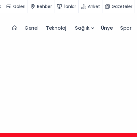
o
Galeri
Rehber
İlanlar
Anket
Gazeteler
Genel
Teknoloji
Sağlık
Ünye
Spor