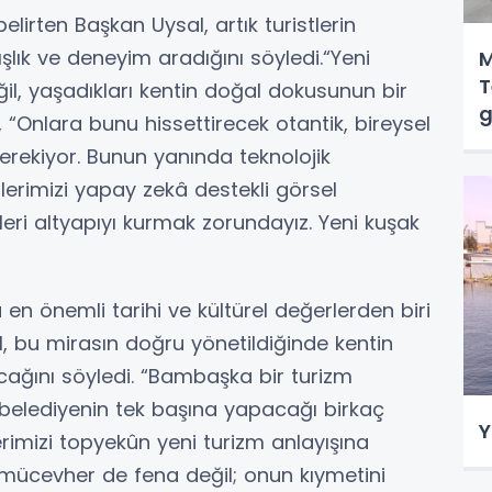
belirten Başkan Uysal, artık turistlerin
lık ve deneyim aradığını söyledi.“Yeni
M
T
ğil, yaşadıkları kentin doğal dokusunun bir
g
, “Onlara bunu hissettirecek otantik, bireysel
rekiyor. Bunun yanında teknolojik
tlerimizi yapay zekâ destekli görsel
ri altyapıyı kurmak zorundayız. Yeni kuşak
 en önemli tarihi ve kültürel değerlerden biri
 bu mirasın doğru yönetildiğinde kentin
cağını söyledi. “Bambaşka bir turizm
 belediyenin tek başına yapacağı birkaç
Y
imizi topyekûn yeni turizm anlayışına
 mücevher de fena değil; onun kıymetini