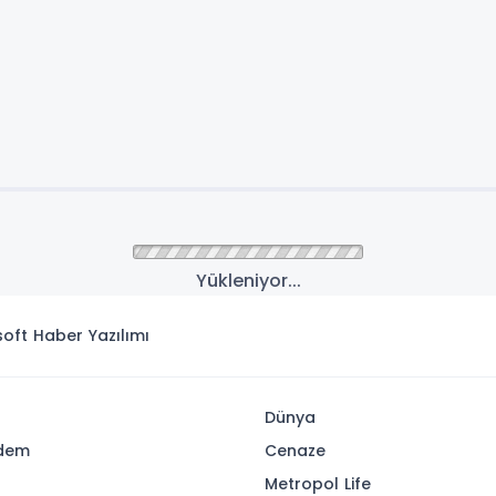
Yükleniyor...
isoft
Haber Yazılımı
Dünya
dem
Cenaze
u
Metropol Life