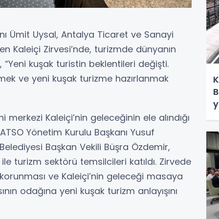
ı Ümit Uysal, Antalya Ticaret ve Sanayi
n Kaleiçi Zirvesi’nde, turizmde dünyanın
 “Yeni kuşak turistin beklentileri değişti.
lmek ve yeni kuşak turizme hazırlanmak
K
B
y
hi merkezi Kaleiçi’nin geleceğinin ele alındığı
n, ATSO Yönetim Kurulu Başkanı Yusuf
Belediyesi Başkan Vekili Büşra Özdemir,
 turizm sektörü temsilcileri katıldı. Zirvede
ın korunması ve Kaleiçi’nin geleceği masaya
ının odağına yeni kuşak turizm anlayışını