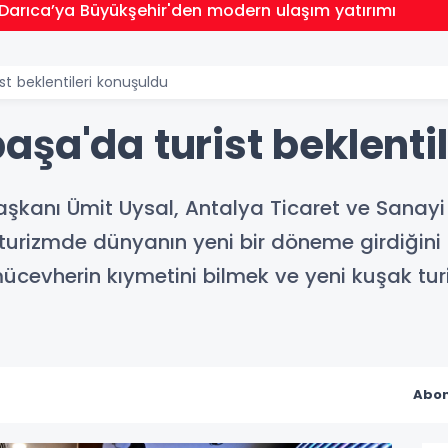
 Darıca’ya Büyükşehir'den modern ulaşım yatırımı
t beklentileri konuşuldu
şa'da turist beklenti
şkanı Ümit Uysal, Antalya Ticaret ve Sanay
 turizmde dünyanın yeni bir döneme girdiğini b
i mücevherin kıymetini bilmek ve yeni kuşak t
Abon