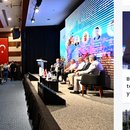
B
t
y