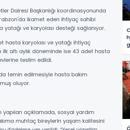
tler Dairesi Başkanlığı koordinasyonunda
abzon'da ikamet eden ihtiyaç sahibi
 yatağı ve karyolası desteği sağlanıyor.
C
h
t hasta karyolası ve yatağı ihtiyaç
g
nın ilk altı aylık döneminde ise 43 adet hasta
lerine teslim edildi.
 da temin edilmesiyle hasta bakım
lmuş oluyor.
n yapılan açıklamada, sosyal yardım
 bakıma muhtaç bireylerin yaşam kalitesini
Ö
u ifadelere yer verildi: “Yerel yönetim