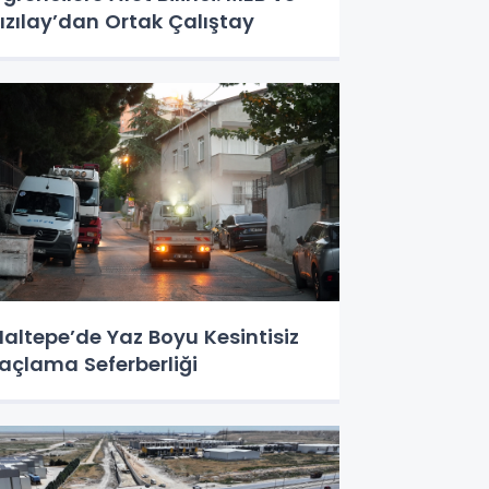
ızılay’dan Ortak Çalıştay
altepe’de Yaz Boyu Kesintisiz
laçlama Seferberliği