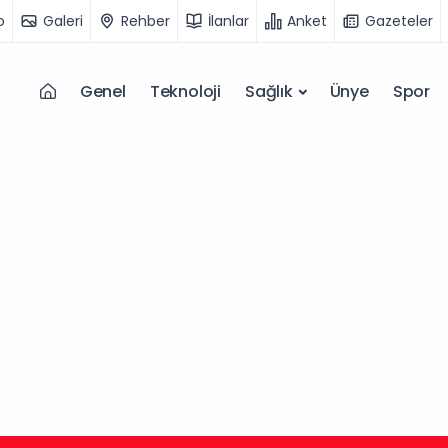
o
Galeri
Rehber
İlanlar
Anket
Gazeteler
Genel
Teknoloji
Sağlık
Ünye
Spor