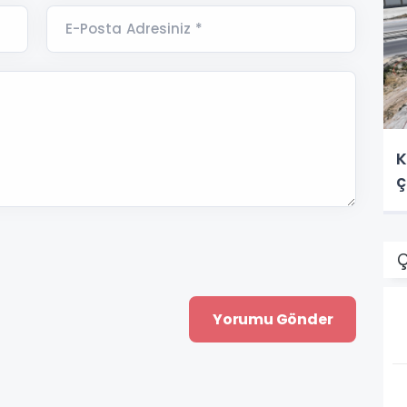
E-Posta Adresiniz *
K
ç
Ç