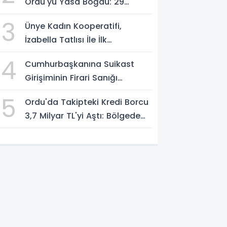
Ordu'yu Yasa Boğdu: 29
Yaşındaki Emre Kotan
3
Ünye Kadın Kooperatifi,
Yaşamını Yitirdi
İzabella Tatlısı İle İlk
Gastrofest'in Şampiyonu
4
Cumhurbaşkanına Suikast
Oldu!
Girişiminin Firari Sanığı
Yakalandı
5
Ordu'da Takipteki Kredi Borcu
3,7 Milyar TL'yi Aştı: Bölgede
İkinci Sırada