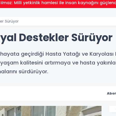
lmaz: Milli yetkinlik hamlesi ile insan kaynağını güçlend
er Sürüyor
yal Destekler Sürüyor
, hayata geçirdiği Hasta Yatağı ve Karyola
aşam kalitesini artırmaya ve hasta yakınlar
alarını sürdürüyor.
Abon