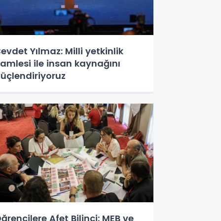
evdet Yılmaz: Milli yetkinlik
amlesi ile insan kaynağını
üçlendiriyoruz
ğrencilere Afet Bilinci: MEB ve