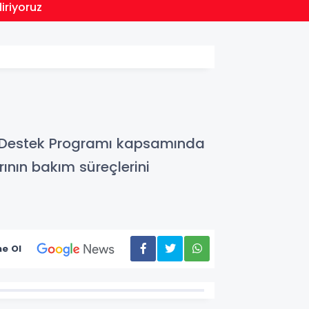
12:28
iriyoruz
Öğrenc
sı Destek Programı kapsamında
ının bakım süreçlerini
e Ol