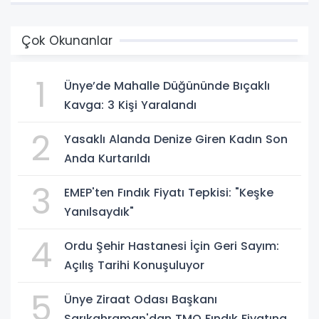
Çok Okunanlar
1
Ünye’de Mahalle Düğününde Bıçaklı
Kavga: 3 Kişi Yaralandı
2
Yasaklı Alanda Denize Giren Kadın Son
Anda Kurtarıldı
3
EMEP'ten Fındık Fiyatı Tepkisi: "Keşke
Yanılsaydık"
4
Ordu Şehir Hastanesi İçin Geri Sayım:
Açılış Tarihi Konuşuluyor
5
Ünye Ziraat Odası Başkanı
Sarıkahraman'dan TMO Fındık Fiyatına