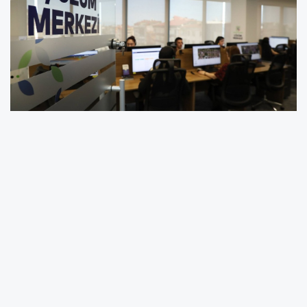
Ordu Büyükşehir Belediyesi Çözüm Merkezi,
vatandaşlardan gelen talep, öneri ve
şikâyetleri hızlı ve etkin bir şekilde
değerlendirerek çözüme ulaştırmayı
sürdürüyor. Vatandaş odaklı hizmet anlayışıyla
çalışmalarını aralıksız sürdüren Çözüm
Merkezi, başvuruların ilgili birimlere