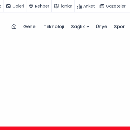
o
Galeri
Rehber
İlanlar
Anket
Gazeteler
Genel
Teknoloji
Sağlık
Ünye
Spor