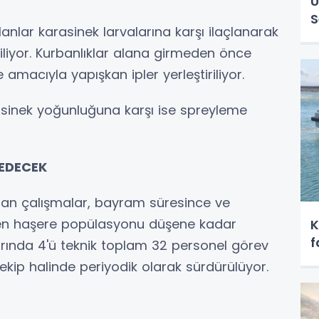
Ü
S
nlar karasinek larvalarına karşı ilaçlanarak
liyor. Kurbanlıklar alana girmeden önce
macıyla yapışkan ipler yerleştiriliyor.
asinek yoğunluğuna karşı ise spreyleme
EDECEK
lan çalışmalar, bayram süresince ve
yen haşere popülasyonu düşene kadar
K
f
rında 4'ü teknik toplam 32 personel görev
 ekip halinde periyodik olarak sürdürülüyor.