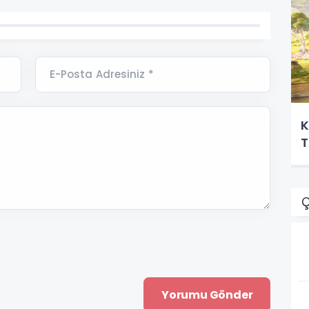
E-Posta Adresiniz *
K
T
Ç