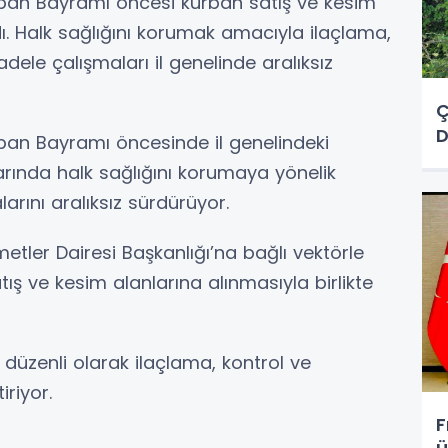
rban Bayramı öncesi kurban satış ve kesim
rdı. Halk sağlığını korumak amacıyla ilaçlama,
ele çalışmaları il genelinde aralıksız
Ç
D
ban Bayramı öncesinde il genelindeki
arında halk sağlığını korumaya yönelik
rını aralıksız sürdürüyor.
etler Dairesi Başkanlığı’na bağlı vektörle
tış ve kesim alanlarına alınmasıyla birlikte
 düzenli olarak ilaçlama, kontrol ve
riyor.
F