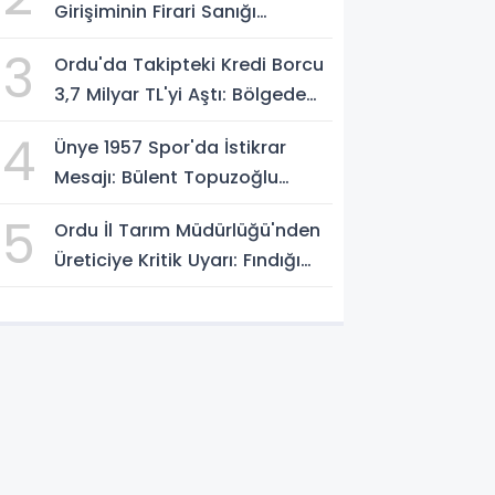
Girişiminin Firari Sanığı
Yakalandı
3
Ordu'da Takipteki Kredi Borcu
3,7 Milyar TL'yi Aştı: Bölgede
İkinci Sırada
4
Ünye 1957 Spor'da İstikrar
Mesajı: Bülent Topuzoğlu
Görevine Devam Ediyor
5
Ordu İl Tarım Müdürlüğü'nden
Üreticiye Kritik Uyarı: Fındığı
Erken Toplamayın