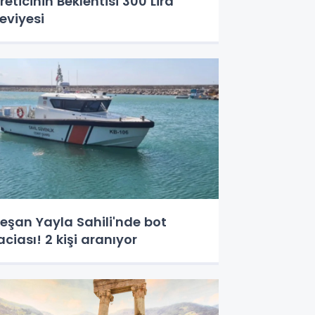
reticinin Beklentisi 300 Lira
eviyesi
eşan Yayla Sahili'nde bot
aciası! 2 kişi aranıyor