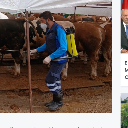
E
M
O