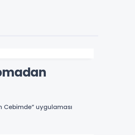
apmadan
rım Cebimde” uygulaması