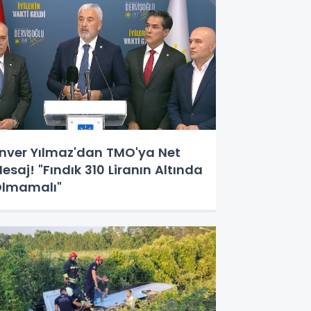
nver Yılmaz'dan TMO'ya Net
esaj! "Fındık 310 Liranın Altında
lmamalı"