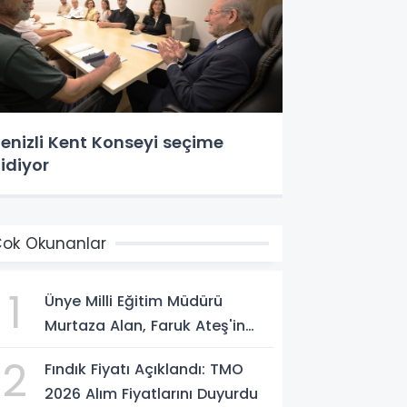
enizli Kent Konseyi seçime
idiyor
ok Okunanlar
1
Ünye Milli Eğitim Müdürü
Murtaza Alan, Faruk Ateş'in
Atölyesini İnceledi
2
Fındık Fiyatı Açıklandı: TMO
2026 Alım Fiyatlarını Duyurdu