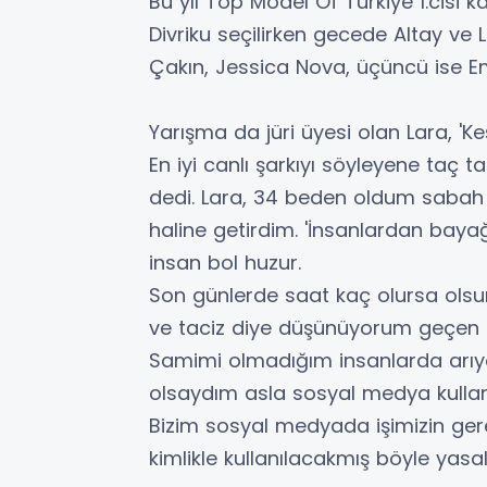
Bu yıl Top Model Of Türkiye 1.cisi k
Divriku seçilirken gecede Altay ve 
Çakın, Jessica Nova, üçüncü ise E
Yarışma da jüri üyesi olan Lara, 'K
En iyi canlı şarkıyı söyleyene taç tak
dedi. Lara, 34 beden oldum saba
haline getirdim. 'İnsanlardan bayağ
insan bol huzur.
Son günlerde saat kaç olursa olsu
ve taciz diye düşünüyorum geçe
Samimi olmadığım insanlarda arıyo
olsaydım asla sosyal medya kullan
Bizim sosyal medyada işimizin ger
kimlikle kullanılacakmış böyle yasa