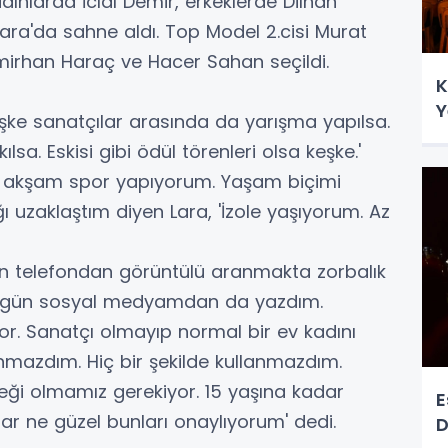
adınlarda İclal Demir, erkeklerde Dilhan
Lara'da sahne aldı. Top Model 2.cisi Murat
mirhan Haraç ve Hacer Sahan seçildi.
K
Y
eşke sanatçılar arasında da yarışma yapılsa.
ılsa. Eskisi gibi ödül törenleri olsa keşke.'
h akşam spor yapıyorum. Yaşam biçimi
ı uzaklaştım diyen Lara, 'İzole yaşıyorum. Az
n telefondan görüntülü aranmakta zorbalık
n gün sosyal medyamdan da yazdım.
r. Sanatçı olmayıp normal bir ev kadını
mazdım. Hiç bir şekilde kullanmazdım.
eği olmamız gerekiyor. 15 yaşına kadar
E
lar ne güzel bunları onaylıyorum' dedi.
D