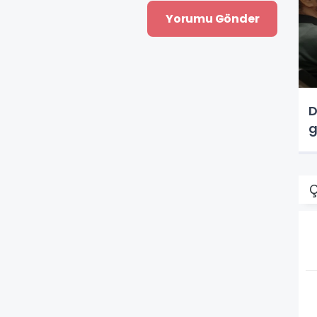
D
g
Ç