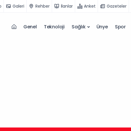
o
Galeri
Rehber
İlanlar
Anket
Gazeteler
Genel
Teknoloji
Sağlık
Ünye
Spor