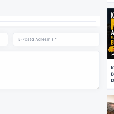
E-Posta Adresiniz *
K
B