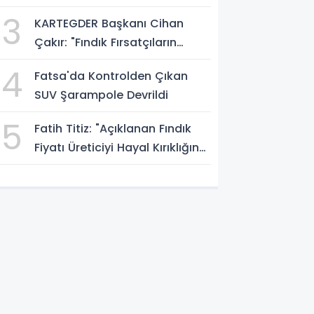
3
KARTEGDER Başkanı Cihan
Çakır: "Fındık Fırsatçıların
Elinde Kalmasın"
4
Fatsa'da Kontrolden Çıkan
SUV Şarampole Devrildi
5
Fatih Titiz: "Açıklanan Fındık
Fiyatı Üreticiyi Hayal Kırıklığına
Uğrattı"