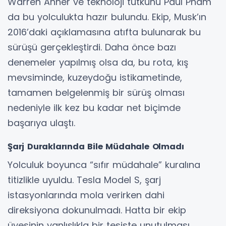
Warren Ahner ve teknoloji tutkunu Paul Pham
da bu yolculukta hazır bulundu. Ekip, Musk’ın
2016’daki açıklamasına atıfta bulunarak bu
sürüşü gerçekleştirdi. Daha önce bazı
denemeler yapılmış olsa da, bu rota, kış
mevsiminde, kuzeydoğu istikametinde,
tamamen belgelenmiş bir sürüş olması
nedeniyle ilk kez bu kadar net biçimde
başarıya ulaştı.
Şarj Duraklarında Bile Müdahale Olmadı
Yolculuk boyunca “sıfır müdahale” kuralına
titizlikle uyuldu. Tesla Model S, şarj
istasyonlarında mola verirken dahi
direksiyona dokunulmadı. Hatta bir ekip
üyesinin yanlışlıkla bir tesiste unutulması