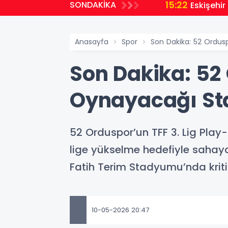
15:22
SONDAKİKA
Eskişehir
Anasayfa
Spor
Son Dakika: 52 Ordusp
Son Dakika: 52
Oynayacağı Stat
52 Orduspor’un TFF 3. Lig Play-
lige yükselme hedefiyle sahaya
Fatih Terim Stadyumu’nda kriti
10-05-2026 20:47