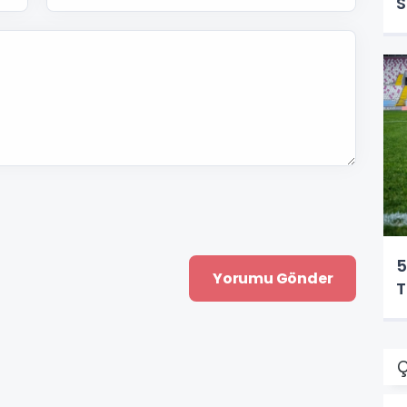
S
5
T
Ç