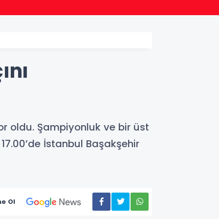
15:17
Ordu P
ını
or oldu. Şampiyonluk ve bir üst
17.00’de İstanbul Başakşehir
e Ol