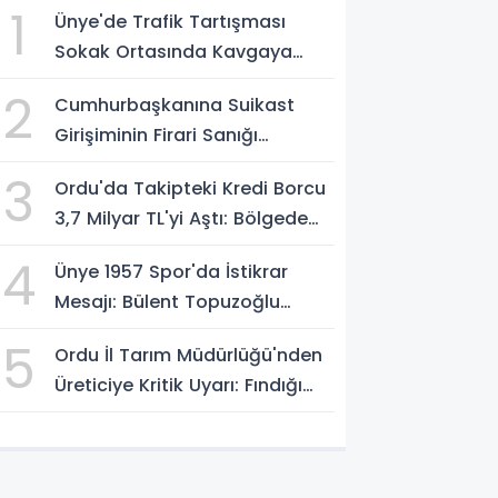
1
Ünye'de Trafik Tartışması
Sokak Ortasında Kavgaya
Dönüştü
2
Cumhurbaşkanına Suikast
Girişiminin Firari Sanığı
Yakalandı
3
Ordu'da Takipteki Kredi Borcu
3,7 Milyar TL'yi Aştı: Bölgede
İkinci Sırada
4
Ünye 1957 Spor'da İstikrar
Mesajı: Bülent Topuzoğlu
Görevine Devam Ediyor
5
Ordu İl Tarım Müdürlüğü'nden
Üreticiye Kritik Uyarı: Fındığı
Erken Toplamayın