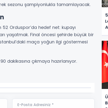
lerek sezonu şampiyonlukla tamamlayacak.
5
an
L
A
n 52 Orduspor’da hedef net: kupayı
arı yaşatmak. Final öncesi şehirde büyük bir
İstanbul’daki maça yoğun ilgi göstermesi
 90 dakikasına çıkmaya hazırlanıyor.
Ü
B
E-Posta Adresiniz *