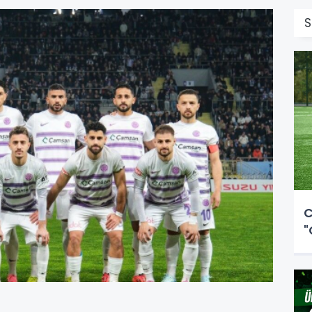
S
C
"