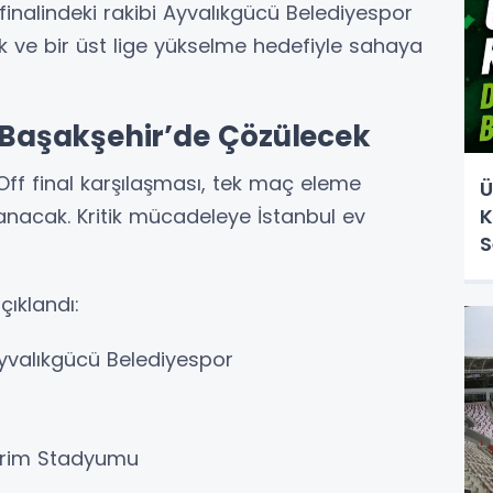
finalindeki rakibi Ayvalıkgücü Belediyespor
k ve bir üst lige yükselme hedefiyle sahaya
aşakşehir’de Çözülecek
ff final karşılaşması, tek maç eleme
Ü
nacak. Kritik mücadeleye İstanbul ev
K
S
çıklandı:
valıkgücü Belediyespor
erim Stadyumu