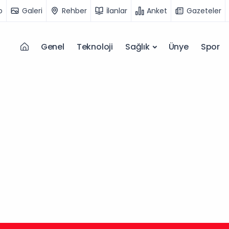
o
Galeri
Rehber
İlanlar
Anket
Gazeteler
Genel
Teknoloji
Sağlık
Ünye
Spor