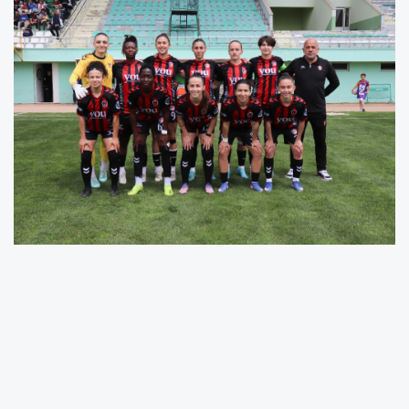
Ünye Kadın Spor evinde direnemedi: Beşiktaş
deplasmandan 3 puanla döndü
Turkcell Kadın Futbol Süper Ligi’nin 28.
haftasında Ünye Kadın Spor Kulübü,