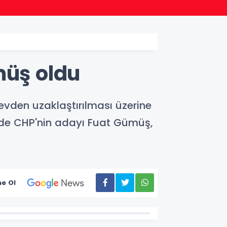
21:08
Ordu'
müş oldu
evden uzaklaştırılması üzerine
çimde CHP'nin adayı Fuat Gümüş,
e Ol