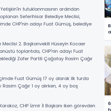
 Yetişkin'in tutuklanmasının ardından
oplanan Seferihisar Belediye Meclisi,
seçimde CHP'nin adayı Fuat Gümüş, belediye
B
a
 Meclisi 2. Başkanvekili Hüseyin Kocaer
ğanüstü toplantıda, CHP'nin adayı Fuat
eklediği Zafer Partili Çağatay Rasim Çağır
eçimde Fuat Gümüş 17 oy alarak ilk turda
y Rasim Çağır 1 oy alırken, 4 oy boş
6
 Karakoz, CHP İzmir İl Başkanı iken görevden
h