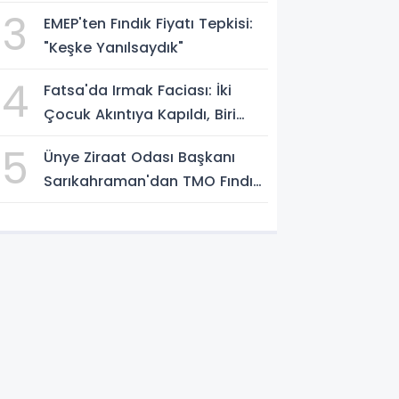
3
EMEP'ten Fındık Fiyatı Tepkisi:
"Keşke Yanılsaydık"
4
Fatsa'da Irmak Faciası: İki
Çocuk Akıntıya Kapıldı, Biri
Yaşamını Yitirdi
5
Ünye Ziraat Odası Başkanı
Sarıkahraman'dan TMO Fındık
Fiyatına Tepki