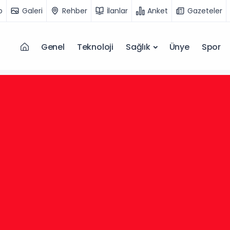
o
Galeri
Rehber
İlanlar
Anket
Gazeteler
Genel
Teknoloji
Sağlık
Ünye
Spor