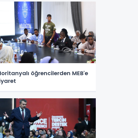
oritanyalı öğrencilerden MEB'e
iyaret