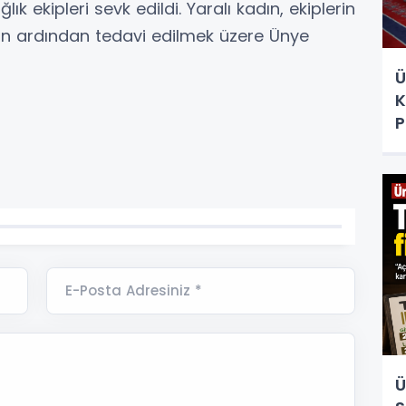
lık ekipleri sevk edildi. Yaralı kadın, ekiplerin
nin ardından tedavi edilmek üzere Ünye
Ü
K
P
E-Posta Adresiniz *
Ü