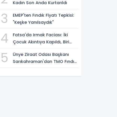
Kadın Son Anda Kurtarıldı
3
EMEP'ten Fındık Fiyatı Tepkisi:
"Keşke Yanılsaydık"
4
Fatsa'da Irmak Faciası: İki
Çocuk Akıntıya Kapıldı, Biri
Yaşamını Yitirdi
5
Ünye Ziraat Odası Başkanı
Sarıkahraman'dan TMO Fındık
Fiyatına Tepki