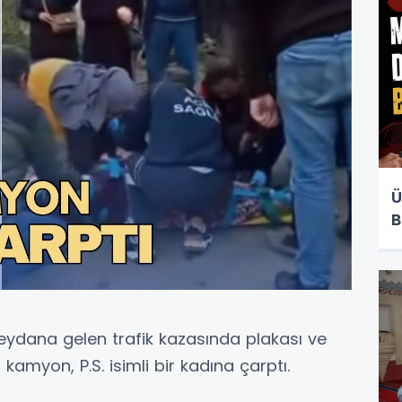
Ü
B
eydana gelen trafik kazasında plakası ve
amyon, P.S. isimli bir kadına çarptı.