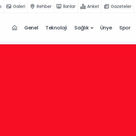
o
Galeri
Rehber
İlanlar
Anket
Gazeteler
Genel
Teknoloji
Sağlık
Ünye
Spor