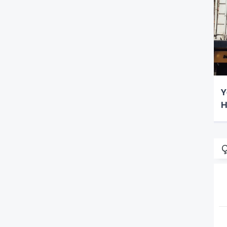
Y
H
Ç