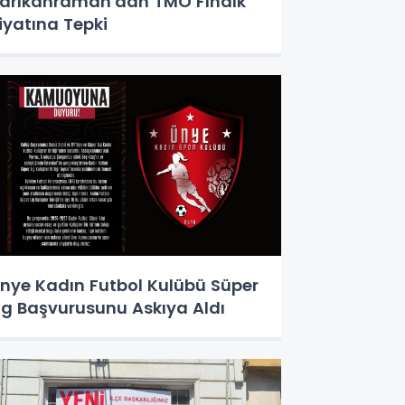
arıkahraman'dan TMO Fındık
iyatına Tepki
nye Kadın Futbol Kulübü Süper
ig Başvurusunu Askıya Aldı