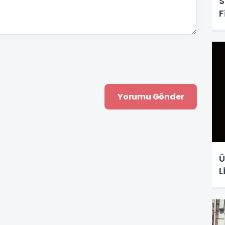
S
F
Ü
L