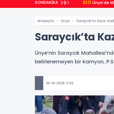
21:11
SONDAKİKA
Ünye'de Mi
Anasayfa
Ünye
Saraycık’ta Kaza: Kad
Saraycık’ta Ka
Ünye’nin Saraycık Mahallesi’n
belirlenemeyen bir kamyon, P.S. 
30-10-2025 17:42