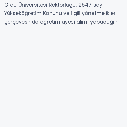
Ordu
Üniversitesi Rektörlüğü, 2547 sayılı
Yükseköğretim Kanunu ve ilgili yönetmelikler
çerçevesinde öğretim üyesi alımı yapacağını
açıkladı. Üniversitenin farklı fakülte ve
yüksekokullarında istihdam edilmek üzere
profesör, doçent ve doktor öğretim üyesi
unvanlarında toplam 24 kişi alınacak.
Başvurular İçin 15 Gün Süre
Yayımlanan ilana göre, adaylar başvurularını
ilanın yayımlandığı tarihten itibaren 15 gün
içerisinde gerçekleştirebilecek. Başvuru
yapacak adayların, 657 sayılı Devlet Memurları
Kanunu’nun 48. maddesinde yer alan genel
şartları ve ilgili diğer mevzuat hükümlerini