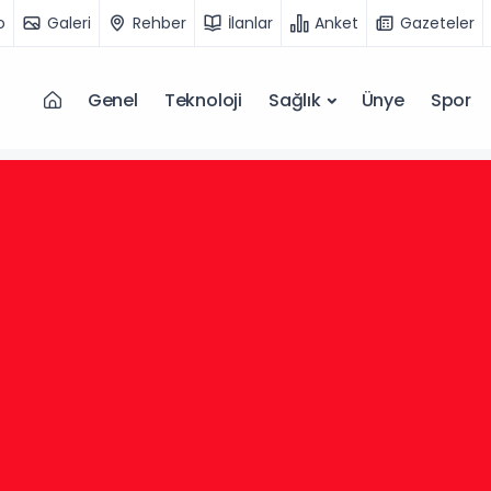
o
Galeri
Rehber
İlanlar
Anket
Gazeteler
Genel
Teknoloji
Sağlık
Ünye
Spor