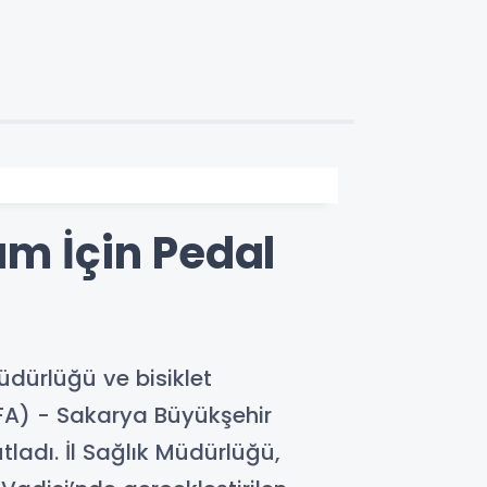
am İçin Pedal
üdürlüğü ve bisiklet
İGFA) - Sakarya Büyükşehir
utladı. İl Sağlık Müdürlüğü,