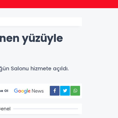
kin üniversite adaylarıyla tecrübe paylaştı
enen yüzüyle
ğün Salonu hizmete açıldı.
e Ol
enel