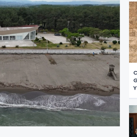
C
G
Y