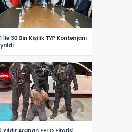
1 İle 30 Bin Kişilik TYP Kontenjanı
yrıldı
0 Yıldır Aranan FETÖ Firarisi