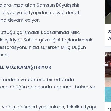
şmalara imza atan Samsun Büyükşehir
 altyapıya üstyapıdan sosyal donatı
rına devam ediyor.
8
rüttüğü çalışmalar kapsamında Miliç
A
eştiriyor. Sahilin güzelliğini taçlandıracak
 restorasyonu hızla sürerken Miliç Düğün
andı.
YLE GÖZ KAMAŞTIRIYOR
aha modern ve konforlu bir ortamda
nilenen düğün salonunda kapsamlı bakım ve
e dış bölümleri yenilenirken, teknik altyapı
1