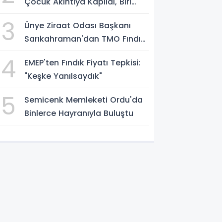
Çocuk Akıntıya Kapıldı, Biri
Yaşamını Yitirdi
3
Ünye Ziraat Odası Başkanı
Sarıkahraman'dan TMO Fındık
Fiyatına Tepki
4
EMEP'ten Fındık Fiyatı Tepkisi:
"Keşke Yanılsaydık"
5
Semicenk Memleketi Ordu'da
Binlerce Hayranıyla Buluştu