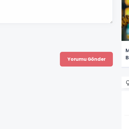
M
B
Ç