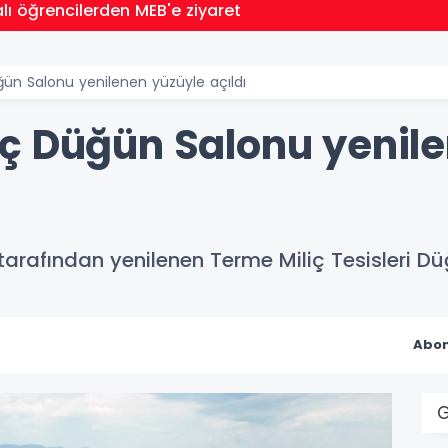
20:57
Bakan Te
ün Salonu yenilenen yüzüyle açıldı
ç Düğün Salonu yenil
arafından yenilenen Terme Miliç Tesisleri Dü
Abon
G