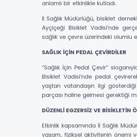
anlamlı bir etkinlikle kutladı.
İl Sağlık Müdürlüğü, bisiklet dernek
Ayçiçeği Bisiklet Vadisi’nde gerçe
sağlık ve çevre üzerindeki olumlu et
SAĞLIK İÇİN PEDAL ÇEVİRDİLER
“Sağlık İçin Pedal Çevir” sloganıyl
Bisiklet Vadisi’nde pedal çevirer
yaştan vatandaşın ilgi gösterdiğ
parçası haline gelmesi gerektiği mes
DÜZENLİ EGZERSİZ VE BİSİKLETİN 
Etkinlik kapsamında İl Sağlık Müdürl
yaşam, fiziksel aktivitenin önemi v