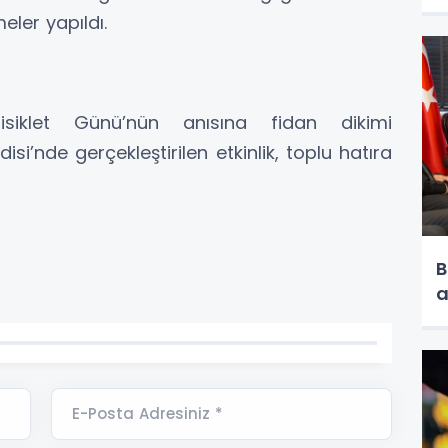
eler yapıldı.
iklet Günü’nün anısına fidan dikimi
disi’nde gerçekleştirilen etkinlik, toplu hatıra
B
a
E-Posta Adresiniz *