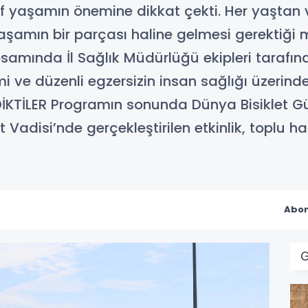
if yaşamın önemine dikkat çekti. Her yaştan 
şamın bir parçası haline gelmesi gerektiği m
psamında İl Sağlık Müdürlüğü ekipleri tarafınd
mi ve düzenli egzersizin insan sağlığı üzerind
N DİKTİLER Programın sonunda Dünya Bisiklet G
et Vadisi’nde gerçekleştirilen etkinlik, toplu 
Abon
G