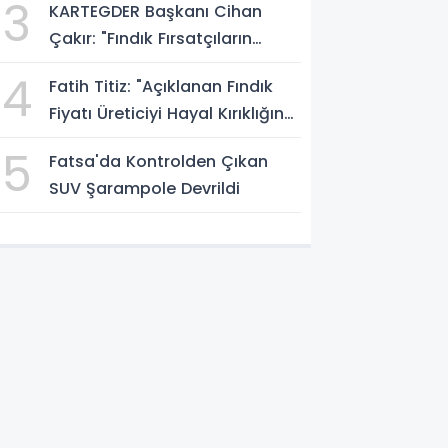
3
KARTEGDER Başkanı Cihan
Çakır: "Fındık Fırsatçıların
Elinde Kalmasın"
4
Fatih Titiz: "Açıklanan Fındık
Fiyatı Üreticiyi Hayal Kırıklığına
Uğrattı"
5
Fatsa'da Kontrolden Çıkan
SUV Şarampole Devrildi