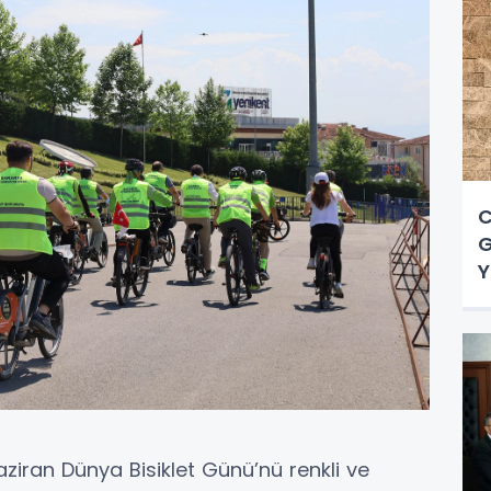
C
G
Y
ziran Dünya Bisiklet Günü’nü renkli ve