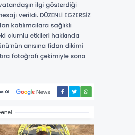
vatandaşın ilgi gösterdiği
esajı verildi. DÜZENLİ EGZERSİZ
an katılımcılara sağlıklı
eki olumlu etkileri hakkında
ünü’nün anısına fidan dikimi
hatıra fotoğrafı çekimiyle sona
e Ol
enel