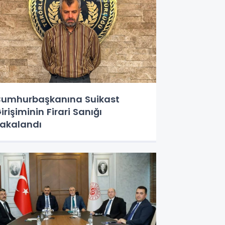
umhurbaşkanına Suikast
irişiminin Firari Sanığı
akalandı