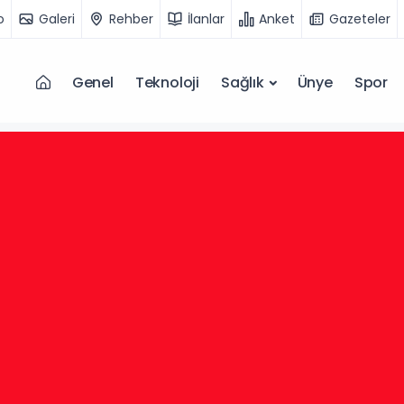
o
Galeri
Rehber
İlanlar
Anket
Gazeteler
Genel
Teknoloji
Sağlık
Ünye
Spor