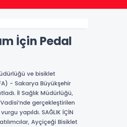
10:30
Bursa 
am İçin Pedal
üdürlüğü ve bisiklet
İGFA) - Sakarya Büyükşehir
utladı. İl Sağlık Müdürlüğü,
 Vadisi’nde gerçekleştirilen
 vurgu yapıldı. SAĞLIK İÇİN
tılımcılar, Ayçiçeği Bisiklet