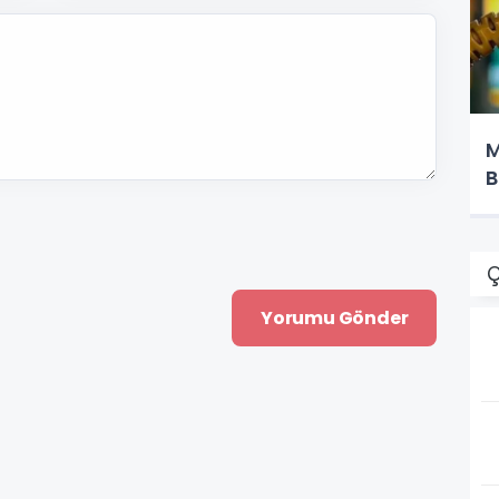
M
B
Ç