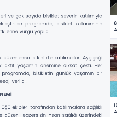
leri ve çok sayıda bisiklet severin katılımıyla
8
kleştirilen programda, bisiklet kullanımının
A
kilerine vurgu yapıldı.
a düzenlenen etkinlikte katılımcılar, Ayçiçeği
ek aktif yaşamın önemine dikkat çekti. Her
i programda, bisikletin günlük yaşamın bir
ajı verildi.
ÖNEMİ
1
üğü ekipleri tarafından katılımcılara sağlıklı
A
e düzenli egzersizin insan sağlığı üzerindeki