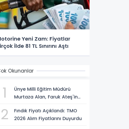
otorine Yeni Zam: Fiyatlar
irçok İlde 81 TL Sınırını Aştı
ok Okunanlar
1
Ünye Milli Eğitim Müdürü
Murtaza Alan, Faruk Ateş'in
Atölyesini İnceledi
2
Fındık Fiyatı Açıklandı: TMO
2026 Alım Fiyatlarını Duyurdu