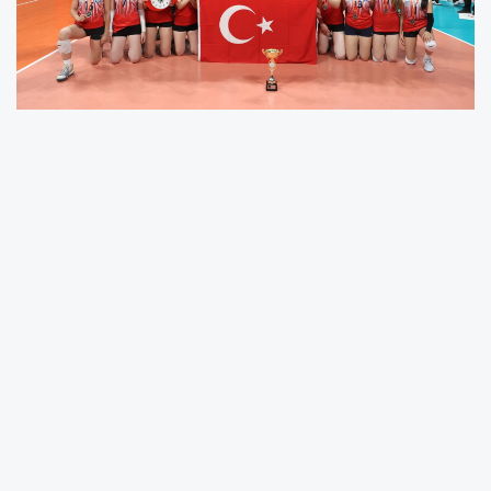
Bursa'da Nilüfer Belediyesi’nin Nilüfer İlçe
Kaymakamlığı, Nilüfer İlçe Milli Eğitim
Müdürlüğü ve Nilüfer Belediyespor Kulübü iş
birliğinde gerçekleştirdiği Nilüfer Uluslararası
Spor Şenlikleri, bir ay boyunca yüzlerce
sporcuyu ve sporseveri bir araya getirdi.
Geleneksel hale gelen organizasyon, ‘Kardeş
Kentler Turnuvası’ ve ödül töreni ile
tamamlandı.