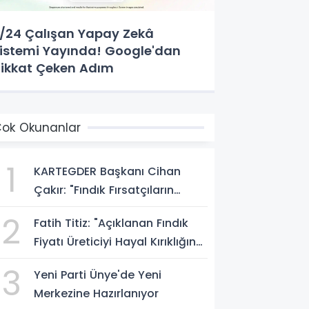
/24 Çalışan Yapay Zekâ
istemi Yayında! Google'dan
ikkat Çeken Adım
ok Okunanlar
1
KARTEGDER Başkanı Cihan
Çakır: "Fındık Fırsatçıların
Elinde Kalmasın"
2
Fatih Titiz: "Açıklanan Fındık
Fiyatı Üreticiyi Hayal Kırıklığına
Uğrattı"
3
Yeni Parti Ünye'de Yeni
Merkezine Hazırlanıyor