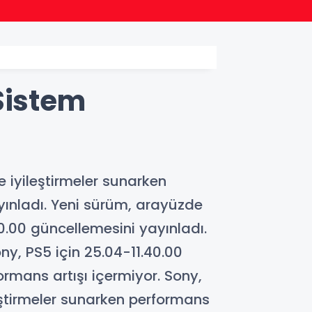
15:58
Sakar
Sistem
 iyileştirmeler sunarken
ayınladı. Yeni sürüm, arayüzde
40.00 güncellemesini yayınladı.
ny, PS5 için 25.04-11.40.00
ormans artışı içermiyor. Sony,
eştirmeler sunarken performans