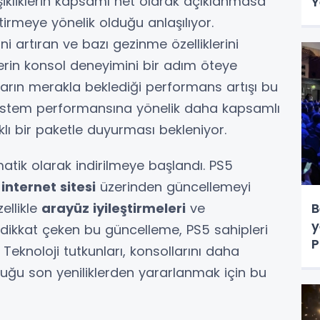
ikliklerin kapsamı net olarak açıklanmasa
Y
ştirmeye yönelik olduğu anlaşılıyor.
ni artıran ve bazı gezinme özelliklerini
rin konsol deneyimini bir adım öteye
arın merakla beklediği performans artışı bu
sistem performansına yönelik daha kapsamlı
rklı bir paketle duyurması bekleniyor.
tik olarak indirilmeye başlandı. PS5
internet sitesi
üzerinden güncellemeyi
ellikle
arayüz iyileştirmeleri
ve
B
y
 dikkat çeken bu güncelleme, PS5 sahipleri
P
. Teknoloji tutkunları, konsollarını daha
s
uğu son yeniliklerden yararlanmak için bu