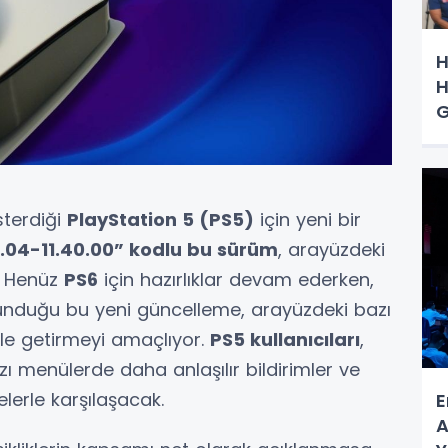
H
H
G
sterdiği
PlayStation 5 (PS5)
için yeni bir
.04-11.40.00” kodlu bu sürüm
, arayüzdeki
. Henüz
PS6
için hazırlıklar devam ederken,
 sunduğu bu yeni güncelleme, arayüzdeki bazı
ale getirmeyi amaçlıyor.
PS5 kullanıcıları
,
zı menülerde daha anlaşılır bildirimler ve
erle karşılaşacak.
E
A