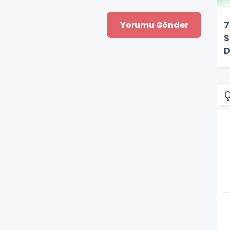
7
S
D
Ç