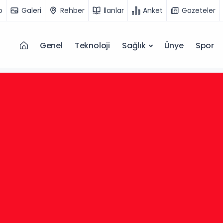
o
Galeri
Rehber
İlanlar
Anket
Gazeteler
Genel
Teknoloji
Sağlık
Ünye
Spor