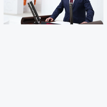
Milliyetçi Hareket Partisi (MHP) Ordu Milletvekili
Naci Şanlıtürk, 15 Temmuz Demokrasi ve Milli
Birlik Günü Anma Program günü nedeniyle
yaptığı açıklamada, "Devletin ve milletin
bekası her türlü siyasi arayışın üstündedir.
Etrafımız bu kadar kuşatılmışken, siyasi
kamplaşma en çok uzak durmamız gereken
tehlikeli alanlardır" dedi. “VATANA LEKE