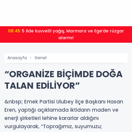
08:45
5 ilde kuvvetli yağış, Marmara ve Ege’de rüzgar
alarmı!
Anasayfa
Genel
“ORGANİZE BİÇİMDE DOĞA
TALAN EDİLİYOR”
&nbsp; Emek Partisi Ulubey ilçe Başkanı Hasan
Eren, yaptığı açıklamada iktidarın maden ve
enerji şirketleri lehine kararlar aldığını
vurgulayarak, “Toprağımız, suyumuzu;