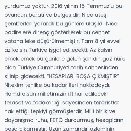
yurdumuz yoktur. 2016 yılının 15 Temmuz’u bu
övüncün beratı ve belgesidir. Nice ateş
çemberleri yararak bu günlere ulaşıldı. Nice
badirelere direnç gösterilerek bu cennet
vatana leke düşürülmemiştir. Tam 8 yıl evvel
az kalsın Türkiye işgal edilecekti. Az kalsın
emek emek bu günlere gelen şehidin göz nuru
olan Türkiye Cumhuriyeti tarih sahnesinden
silinip gidecekti. “HESAPLARI BOŞA ÇIKMIŞTIR”
Nitekim tehlike bu kadar ileri noktadaydı.
Hamd olsun milletimizin iftihar edilecek
feraset ve fedakarlığı sayesinden teröristler
hak ettiği tepkiyi görmüşlerdir. Milli birlik ve
dayanışma ruhu, FETÖ durdurmuş, hesaplarını
boşa çıkarmıştır. Uzun zamandır özleminin