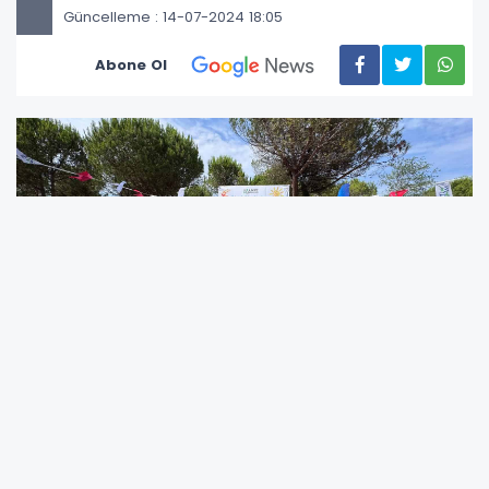
Güncelleme : 14-07-2024 18:05
Abone Ol
ÜNYE BELEDİYESİ'NDEN BÖLGENİN
DONANIMLI KADINLAR PLAJI
Ünye Belediyesi