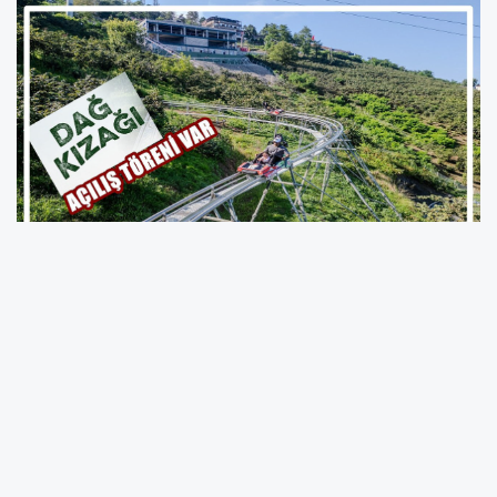
Ordu Büyükşehir Belediyesi tarafından
Boztepe’de yapımı tamamlanan
Dağ Kızağı
ve Sosyal Tesisleri
, 17 Temmuz Perşembe
günü düzenlenecek resmi törenle hizmete
açılıyor. Ordu’nun turizm vizyonu
doğrultusunda geliştirilen proje, yerli ve