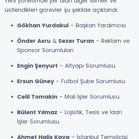
Yeni yönetimde yer alan diğer isimler ve
üstlendikleri görevler şu şekilde açıklandı:
Gökhan Yurdakul
– Başkan Yardımcısı
Önder Asru
&
Sezer Turan
– Reklam ve
Sponsor Sorumluları
Engin Şenyurt
– Altyapı Sorumlusu
Ersun Güney
– Futbol Şube Sorumlusu
Celil Tomakin
– Mali İşler Sorumlusu
Bülent Yılmaz
– Lojistik, Tesis ve İdari
İşler Sorumlusu
Ahmet Halis Kaya
– İstanbul Temsilcisi