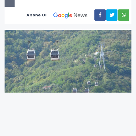
Abone Ol
Ordu’nun simgelerinden biri olan Boztepe
Teleferik Hattı’nda yeni ücret tarifesi yürürlüğe
girdi. ORBEL A.Ş. tarafından işletilen Altınordu-