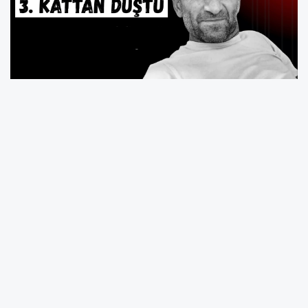
Ordu’nun Aybastı ilçesinden çalışmak için
Tekirdağ’a giden 49 yaşındaki Ahmet Kök,
çalıştığı inşaatta meydana gelen iş kazasında
yaşamını yitirdi.
Olay, Tekirdağ’ın Çerkezköy ilçesindeki bir
inşaat şantiyesinde meydana geldi. Edinilen
bilgilere göre Aybastı ilçesi Esenli Mahallesi
Muratyeri mevkisi nüfusuna kayıtlı olan ve 3
çocuk babası olduğu öğrenilen Ahmet Kök,