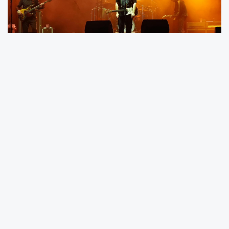
Türk rock müziğinin köklü gruplarından
Duman, festivalin final gecesinde unutulmaz
bir performansa imza attı. Olumsuz hava
koşullarına aldırış etmeden, ellerinde şemsiye
ve yağmurluklarla alanı hıncahınç dolduran
vatandaşlar, renkli görüntüler oluşturdu.
Gençlerin enerjisinin damga vurduğu gecede,
Manisa Büyükşehir Belediyesi Genel Sekreteri
Burak Deste de sahneye çıkarak grup