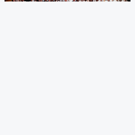
Kocaeli Büyükşehir Belediye Başkanı Tahir
Büyükakın, İzmit Tevfik Seno Arda Anadolu
Lisesi’nin düzenlediği Kariyer Buluşmaları
kapsamında öğrenciler ile bir araya geldi.
İzmit İlçe Milli Eğitim Müdürü İhsan Özkan, Okul
Müdürü Harun Kargılı ve öğrenciler tarafından
çiçekle karşılanan Başkan Büyükakın ilk olarak
öğretmenler odasında eğitimcileri dinledi.
Öğretmenler ile sohbet eden Başkan
Büyükakın ardından da konferans salonunda
kendisini bekleyen öğrenciler ile buluştu.