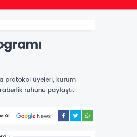
16:02
BİK’te
ogramı
 protokol üyeleri, kurum
raberlik ruhunu paylaştı.
e Ol
Ordu