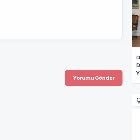
D
D
Y
Ç