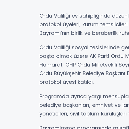
Ordu Valiliği ev sahipliğinde düz
protokol üyeleri, kurum temsilciler
Bayramı’nın birlik ve beraberlik ruh
Ordu Valiliği sosyal tesislerinde g
başta olmak üzere AK Parti Ordu Mi
Hamarat, CHP Ordu Milletvekili Seyit
Ordu Büyükşehir Belediye Başkanı D
protokol üyesi katıldı.
Programda ayrıca yargı mensupları
belediye başkanları, emniyet ve jand
yöneticileri, sivil toplum kuruluşlar
Bayramlaşma programında misafirle