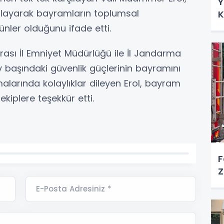
Y
utlayarak bayramların toplumsal
K
nler olduğunu ifade etti.
ası İl Emniyet Müdürlüğü ile İl Jandarma
v başındaki güvenlik güçlerinin bayramını
malarında kolaylıklar dileyen Erol, bayram
iplere teşekkür etti.
F
Z
E-Posta Adresiniz *