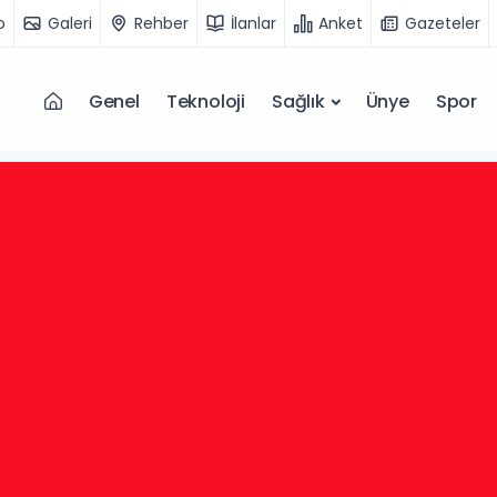
o
Galeri
Rehber
İlanlar
Anket
Gazeteler
Genel
Teknoloji
Sağlık
Ünye
Spor