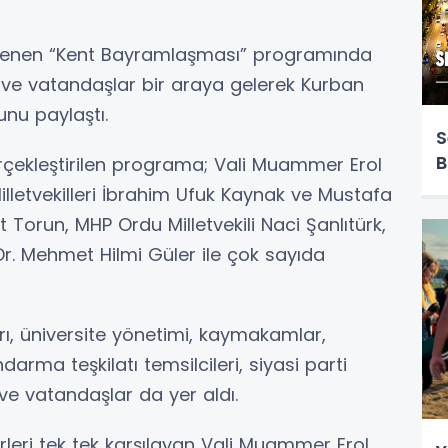
enlenen “Kent Bayramlaşması” programında
i ve vatandaşlar bir araya gelerek Kurban
unu paylaştı.
S
B
erçekleştirilen programa; Vali Muammer Erol
lletvekilleri İbrahim Ufuk Kaynak ve Mustafa
 Torun, MHP Ordu Milletvekili Naci Şanlıtürk,
r. Mehmet Hilmi Güler ile çok sayıda
, üniversite yönetimi, kaymakamlar,
arma teşkilatı temsilcileri, siyasi parti
ı ve vatandaşlar da yer aldı.
ri tek tek karşılayan Vali Muammer Erol,