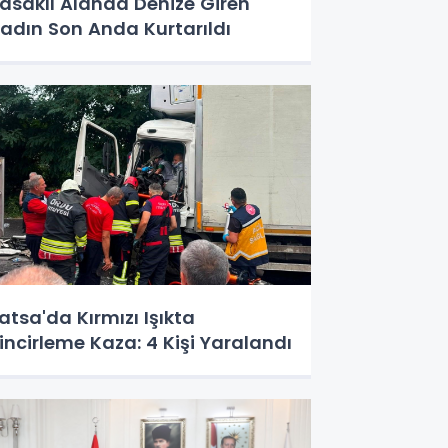
asaklı Alanda Denize Giren
adın Son Anda Kurtarıldı
atsa'da Kırmızı Işıkta
incirleme Kaza: 4 Kişi Yaralandı