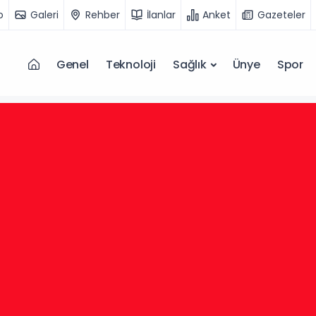
o
Galeri
Rehber
İlanlar
Anket
Gazeteler
Genel
Teknoloji
Sağlık
Ünye
Spor