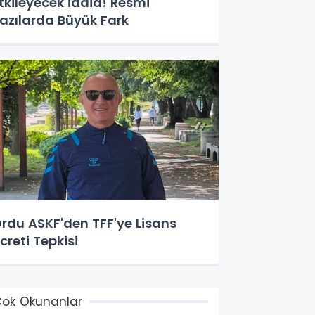
tkileyecek İddia! Resmi
azılarda Büyük Fark
rdu ASKF'den TFF'ye Lisans
creti Tepkisi
ok Okunanlar