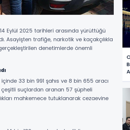
4 Eylül 2025 tarihleri arasında yürüttüğü
ı. Asayişten trafiğe, narkotik ve kaçakçılıkla
rçekleştirilen denetimlerde önemli
O
B
adı
A
 içinde 33 bin 991 şahıs ve 8 bin 655 aracı
çeşitli suçlardan aranan 57 şüpheli
ıldıkları mahkemece tutuklanarak cezaevine