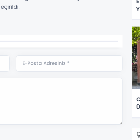
E
çirildi.
Y
E-Posta Adresiniz *
O
Ü
Ç