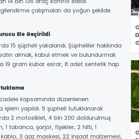
n 14 bin 136 araç kontrol edildi.
lgilendirme çalışmaları da yoğun şekilde
O
rucu Ele Geçirildi
D
O
a 15 şüpheli yakalandı. Şüpheliler hakkında
satın almak, kabul etmek ve bulundurmak
a 19 gram kubar esrar, 8 adet sentetik hap
utuklama
mücadele kapsamında düzenlenen
 işlem yapıldı. 5 şüpheli tutuklanarak
rda 2 motosiklet, 4 bin 200 doldurulmuş
 tabanca, şarjör, fişekler, 2 hilti, 1
O
 kablo, 3 gaz maskesi, 22 inşaat malzemesi,