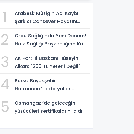
1
Arabesk Müziğin Acı Kaybı:
Şarkıcı Cansever Hayatını
Kaybetti
2
Ordu Sağlığında Yeni Dönem!
Halk Sağlığı Başkanlığına Kritik
Atama
3
AK Parti İl Başkanı Hüseyin
Alkan: "255 TL Yeterli Değil"
4
Bursa Büyükşehir
Harmancık’ta da yolları
yeniliyor
5
Osmangazi’de geleceğin
yüzücüleri sertifikalarını aldı