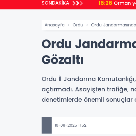
16:20
SONDAKİKA
Sakarya
Anasayfa
Ordu
Ordu Jandarmasından
Ordu Jandarmas
Gözaltı
Ordu İl Jandarma Komutanlığı, 
açtırmadı. Asayişten trafiğe, 
denetimlerde önemli sonuçlar e
16-09-2025 11:52