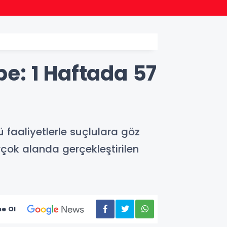
16:14
Bursa
e: 1 Haftada 57
 faaliyetlerle suçlulara göz
rçok alanda gerçekleştirilen
e Ol