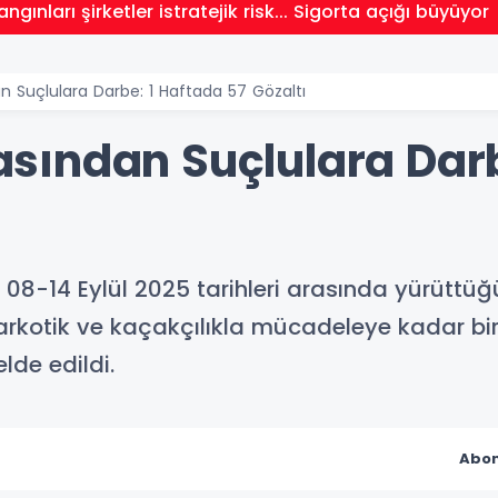
'da ‘Ortaköy Barajı’ için çalışmalar başladı
 Suçlulara Darbe: 1 Haftada 57 Gözaltı
ından Suçlulara Darb
08-14 Eylül 2025 tarihleri arasında yürüttüğü
narkotik ve kaçakçılıkla mücadeleye kadar bi
lde edildi.
Abon