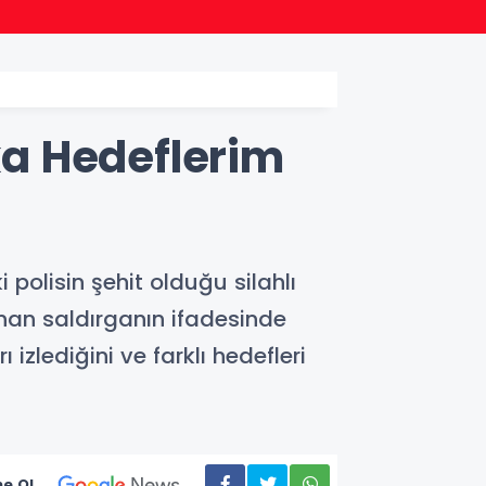
20:57
Bakan
şka Hedeflerim
polisin şehit olduğu silahlı
alınan saldırganın ifadesinde
zlediğini ve farklı hedefleri
e Ol