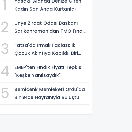
1
Yasaklı Alanda Denize Giren
Kadın Son Anda Kurtarıldı
2
Ünye Ziraat Odası Başkanı
Sarıkahraman'dan TMO Fındık
Fiyatına Tepki
3
Fatsa'da Irmak Faciası: İki
Çocuk Akıntıya Kapıldı, Biri
Yaşamını Yitirdi
4
EMEP'ten Fındık Fiyatı Tepkisi:
"Keşke Yanılsaydık"
5
Semicenk Memleketi Ordu'da
Binlerce Hayranıyla Buluştu