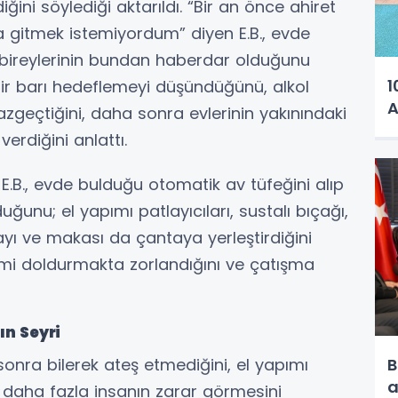
ini söylediği aktarıldı. “Bir an önce ahiret
 gitmek istemiyordum” diyen E.B., evde
e bireylerinin bundan haberdar olduğunu
1
e bir barı hedeflemeyi düşündüğünü, alkol
A
vazgeçtiğini, daha sonra evlerinin yakınındaki
erdiğini anlattı.
e E.B., evde bulduğu otomatik av tüfeğini alıp
unu; el yapımı patlayıcıları, sustalı bıçağı,
yı ve makası da çantaya yerleştirdiğini
rmi doldurmakta zorlandığını ve çatışma
ın Seyri
sonra bilerek ateş etmediğini, el yapımı
B
a
ın daha fazla insanın zarar görmesini