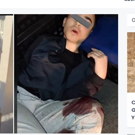
G
C
G
Y