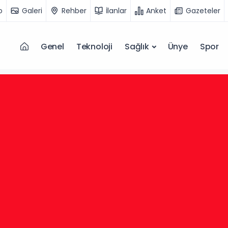
o
Galeri
Rehber
İlanlar
Anket
Gazeteler
Genel
Teknoloji
Sağlık
Ünye
Spor