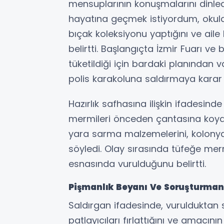
mensuplarının konuşmalarını dinlediğ
hayatına geçmek istiyordum, okula
bıçak koleksiyonu yaptığını ve ail
belirtti. Başlangıçta İzmir Fuarı v
tüketildiği için bardaki planından 
polis karakoluna saldırmaya karar v
Hazırlık safhasına ilişkin ifadesind
mermileri önceden çantasına koyduğ
yara sarma malzemelerini, kolonya
söyledi. Olay sırasında tüfeğe me
esnasında vurulduğunu belirtti.
Pişmanlık Beyanı Ve Soruşturman
Saldırgan ifadesinde, vurulduktan 
patlayıcıları fırlattığını ve amacın