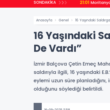
21:01
SONDAKİKA
malı Ders
Moritanya
Anasayfa
Genel
16 Yaşındaki Saldırga
16 Yaşındaki Sa
De Vardı”
İzmir Balçova Çetin Emeç Mahall
saldırıyla ilgili, 16 yaşındaki E.
eylemi uzun süre planladığını, 
olduğunu söylediği belirtildi.
16-09-2025 11:58