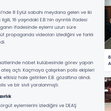
i’nde 8 Eylül sabahı meydana gelen ve iki
ilgili, 16 yaşındaki E.B.’nin ayrıntılı ifadesi
ırganın ifadesinde eylemi uzun süre
üt propaganda videoları izlediğini ve farklı
di.
8
h saatlerinde nöbet kulübesinde görev yapan
A
teş açtı. Kaçmaya çalışırken polis ekipleri
tkisiz hale getirilen E.B. gözaltına alındı.
lis ve bir sivil yaralanmıştı.
zırlık
örgüt eylemlerini izlediğini ve DEAŞ