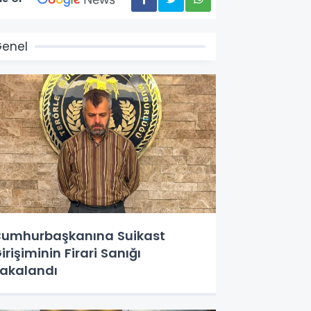
enel
umhurbaşkanına Suikast
irişiminin Firari Sanığı
akalandı