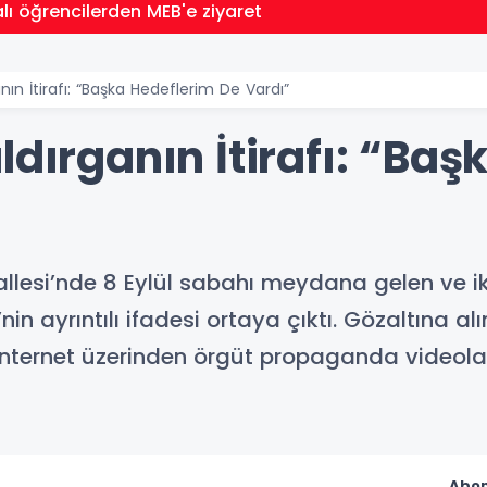
lı öğrencilerden MEB'e ziyaret
nın İtirafı: “Başka Hedeflerim De Vardı”
ldırganın İtirafı: “Ba
esi’nde 8 Eylül sabahı meydana gelen ve iki 
B.’nin ayrıntılı ifadesi ortaya çıktı. Gözaltına 
internet üzerinden örgüt propaganda videoları i
Abon