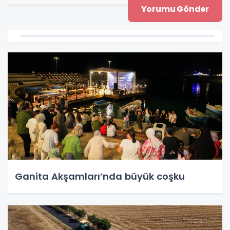
Ganita Akşamları’nda büyük coşku