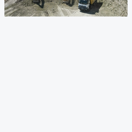
Bursa Büyükşehir Belediyesi, Nilüfer ilçesi
Görükle Mahallesi’nde yeni imar yolları
kapsamında önemli bir ulaşım aksı olarak
hizmet verecek Gelibolu Caddesi’nde
çalışmalara hız verdi.
BURSA (İGFA) -
Bursa Büyükşehir Belediyesi
Ulaşım Dairesi Ekipleri, 2000 metre
uzunluğunda ve 30 metre genişliğinde
planlanan Gelibolu Caddesi’nde kazı