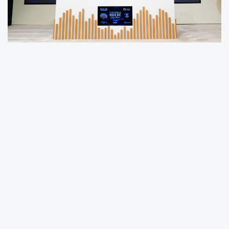
Halka arz sürecini başarıyla tamamlayan
Golda Gıda’nın gong töreni bugün Borsa
İstanbul’da gerçekleşti. Golda Gıda’nın payları
Borsa İstanbul Ana Pazar’da işlem görmeye
başladı.
İSTANBUL (İGFA) -
Makarnadan una, irmikten
bakliyata, bisküviden gofrete kadar geniş ürün
yelpazesi ile Anadolu buğdayının lezzetini
sofralarımıza taşıyan Bera Holding iştiraki
Golda Gıda, Borsa İstanbul’da düzenlenen