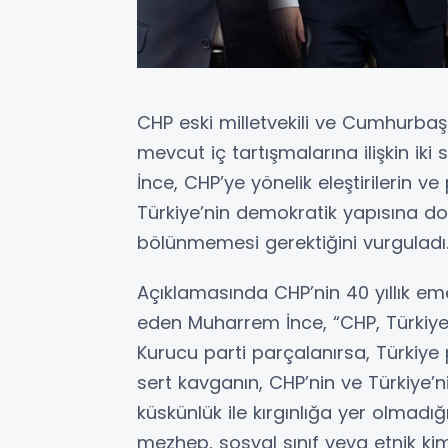
CHP eski milletvekili ve Cumhurbaş
mevcut iç tartışmalarına ilişkin iki 
İnce, CHP’ye yönelik eleştirilerin v
Türkiye’nin demokratik yapısına doğ
bölünmemesi gerektiğini vurguladı
Açıklamasında CHP’nin 40 yıllık eme
eden Muharrem İnce, “CHP, Türkiye’n
Kurucu parti parçalanırsa, Türkiye 
sert kavganın, CHP’nin ve Türkiye’
küskünlük ile kırgınlığa yer olmadığı
mezhep, sosyal sınıf veya etnik kim