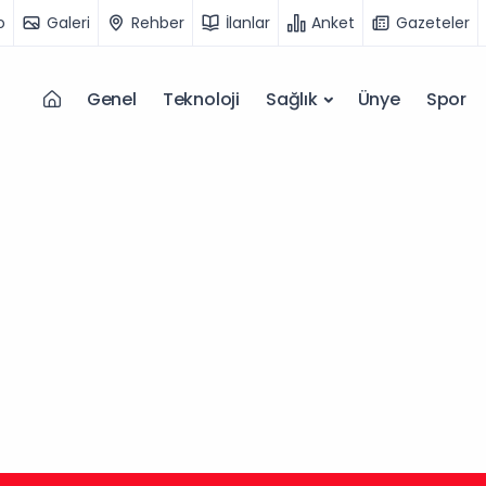
o
Galeri
Rehber
İlanlar
Anket
Gazeteler
Genel
Teknoloji
Sağlık
Ünye
Spor