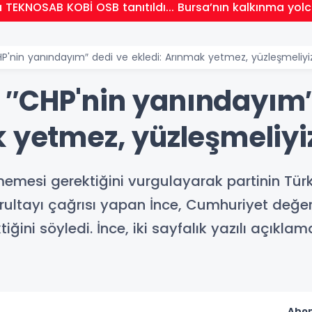
 Darıca’ya Büyükşehir'den modern ulaşım yatırımı
'nin yanındayım″ dedi ve ekledi: Arınmak yetmez, yüzleşmeliyi
″CHP'nin yanındayım″
k yetmez, yüzleşmeliyi
mesi gerektiğini vurgulayarak partinin Türk
kurultayı çağrısı yapan İnce, Cumhuriyet değe
tiğini söyledi. İnce, iki sayfalık yazılı açıkla
Abon