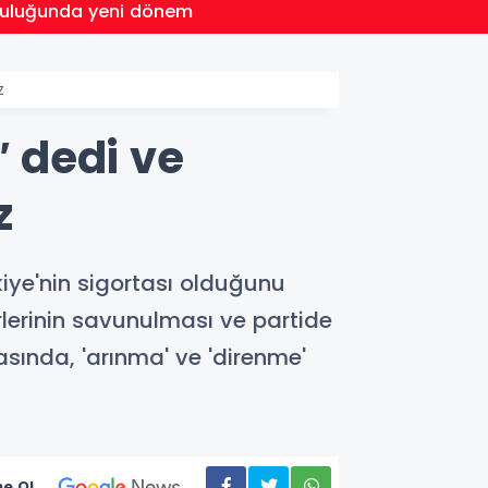
20:52
MGK'd
z
 dedi ve
z
iye'nin sigortası olduğunu
rlerinin savunulması ve partide
masında, 'arınma' ve 'direnme'
e Ol