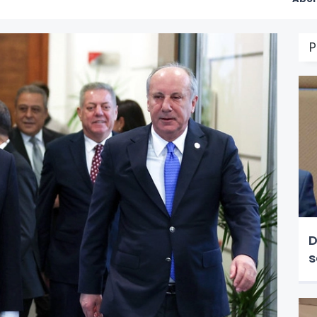
P
D
s