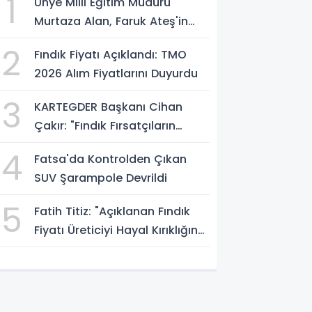
1
Ünye Milli Eğitim Müdürü
Murtaza Alan, Faruk Ateş'in
Atölyesini İnceledi
2
Fındık Fiyatı Açıklandı: TMO
2026 Alım Fiyatlarını Duyurdu
3
KARTEGDER Başkanı Cihan
Çakır: "Fındık Fırsatçıların
Elinde Kalmasın"
4
Fatsa'da Kontrolden Çıkan
SUV Şarampole Devrildi
5
Fatih Titiz: "Açıklanan Fındık
Fiyatı Üreticiyi Hayal Kırıklığına
Uğrattı"