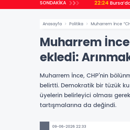
20:55
SONDAKİKA
uluğunda yeni dönem
Kocaeli
Anasayfa
Politika
Muharrem İnce ″CHP
Muharrem İnce 
ekledi: Arınma
Muharrem İnce, CHP'nin bölünme
belirtti. Demokratik bir tüzük 
üyelerin belirleyici olması gerek
tartışmalarına da değindi.
09-06-2026 22:33