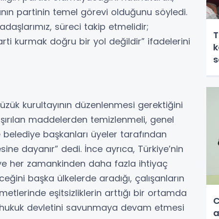
ın partinin temel görevi olduğunu söyledi.
adaşlarımız, süreci takip etmelidir;
T
ti kurmak doğru bir yol değildir” ifadelerini
k
s
tüzük kurultayının düzenlenmesi gerektiğini
 aşırılan maddelerden temizlenmeli, genel
ve belediye başkanları üyeler tarafından
sine dayanır” dedi. İnce ayrıca, Türkiye’nin
ye her zamankinden daha fazla ihtiyaç
ceğini başka ülkelerde aradığı, çalışanların
zmetlerinde eşitsizliklerin arttığı bir ortamda
C
al hukuk devletini savunmaya devam etmesi
a