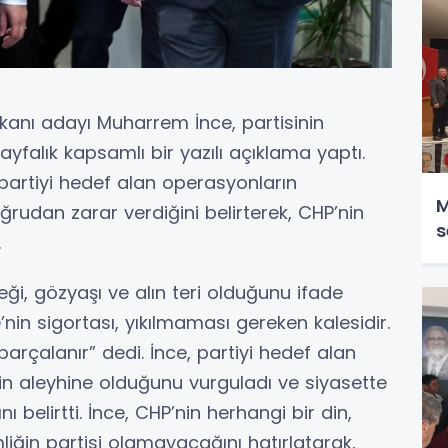
kanı adayı Muharrem İnce, partisinin
sayfalık kapsamlı bir yazılı açıklama yaptı.
e partiyi hedef alan operasyonların
M
rudan zarar verdiğini belirterek, CHP’nin
s
.
ği, gözyaşı ve alın teri olduğunu ifade
in sigortası, yıkılmaması gereken kalesidir.
parçalanır” dedi. İnce, partiyi hedef alan
nin aleyhine olduğunu vurguladı ve siyasette
nı belirtti. İnce, CHP’nin herhangi bir din,
liğin partisi olamayacağını hatırlatarak,