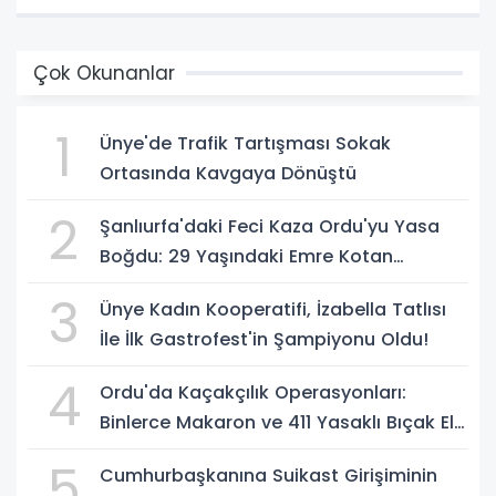
Çok Okunanlar
1
Ünye'de Trafik Tartışması Sokak
Ortasında Kavgaya Dönüştü
2
Şanlıurfa'daki Feci Kaza Ordu'yu Yasa
Boğdu: 29 Yaşındaki Emre Kotan
Yaşamını Yitirdi
3
Ünye Kadın Kooperatifi, İzabella Tatlısı
İle İlk Gastrofest'in Şampiyonu Oldu!
4
Ordu'da Kaçakçılık Operasyonları:
Binlerce Makaron ve 411 Yasaklı Bıçak Ele
Geçirildi
5
Cumhurbaşkanına Suikast Girişiminin