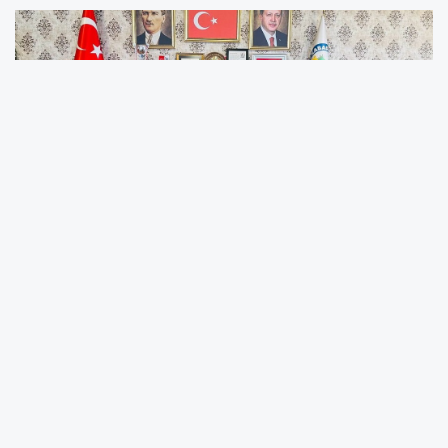
Ordu’nun Kabadüz ilçesine bağlı Çambaşı
Yaylası, Ünyeli yönetmen ve yapımcı Şeref
Akçay’ın yeni sinema filmi *“Sislerin
Gölgesi”*nin çekimlerine ev sahipliği yapmaya
hazırlanıyor. Karadeniz’in doğal güzellikleriyle