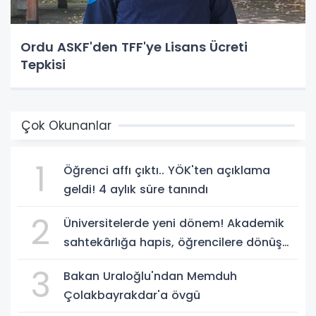
Ordu ASKF'den TFF'ye Lisans Ücreti
Tepkisi
Çok Okunanlar
1
Öğrenci affı çıktı.. YÖK'ten açıklama
geldi! 4 aylık süre tanındı
2
Üniversitelerde yeni dönem! Akademik
sahtekârlığa hapis, öğrencilere dönüş
yolu
3
Bakan Uraloğlu'ndan Memduh
Çolakbayrakdar'a övgü