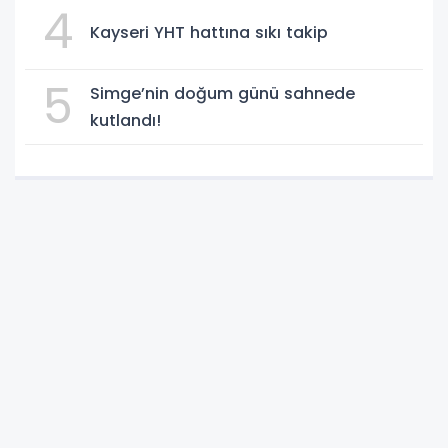
4
Kayseri YHT hattına sıkı takip
5
Simge’nin doğum günü sahnede
kutlandı!