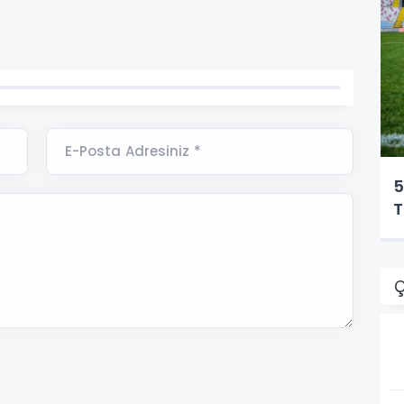
E-Posta Adresiniz *
5
T
Ç