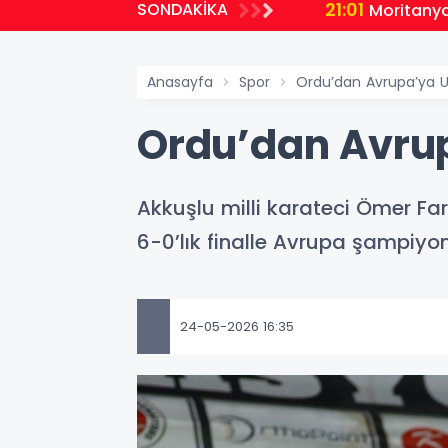
21:01
SONDAKİKA
malı Ders
Moritanya
Anasayfa
Spor
Ordu’dan Avrupa’ya 
Ordu’dan Avru
Akkuşlu milli karateci Ömer Fa
6-0’lık finalle Avrupa şampiyo
24-05-2026 16:35