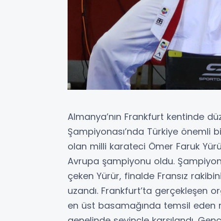
Almanya’nın Frankfurt kentinde dü
Şampiyonası’nda Türkiye önemli bir
olan milli karateci Ömer Faruk Yürü
Avrupa şampiyonu oldu. Şampiyona
çeken Yürür, finalde Fransız rakibi
uzandı. Frankfurt’ta gerçekleşen o
en üst basamağında temsil eden m
genelinde sevinçle karşılandı. Ge