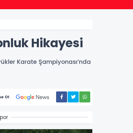
20:57
Bakan
nluk Hikayesi
üyükler Karate Şampiyonası’nda
e Ol
por