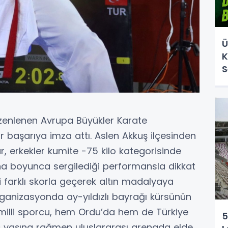
Ü
K
S
zenlenen Avrupa Büyükler Karate
 başarıya imza attı. Aslen Akkuş ilçesinden
r, erkekler kumite -75 kilo kategorisinde
 boyunca sergilediği performansla dikkat
ni farklı skorla geçerek altın madalyaya
rganizasyonda ay-yıldızlı bayrağı kürsünün
illi sporcu, hem Ordu’da hem de Türkiye
5
nç yaşına rağmen uluslararası arenada elde