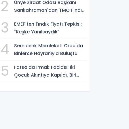
2
Ünye Ziraat Odası Başkanı
Sarıkahraman'dan TMO Fındık
Fiyatına Tepki
3
EMEP'ten Fındık Fiyatı Tepkisi:
"Keşke Yanılsaydık"
4
Semicenk Memleketi Ordu'da
Binlerce Hayranıyla Buluştu
5
Fatsa'da Irmak Faciası: İki
Çocuk Akıntıya Kapıldı, Biri
Yaşamını Yitirdi