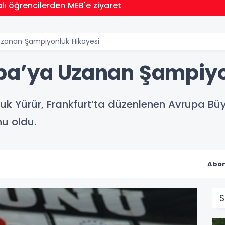
lı öğrencilerden MEB'e ziyaret
Uzanan Şampiyonluk Hikayesi
pa’ya Uzanan Şampiyo
ruk Yürür, Frankfurt’ta düzenlenen Avrupa B
nu oldu.
Abon
S