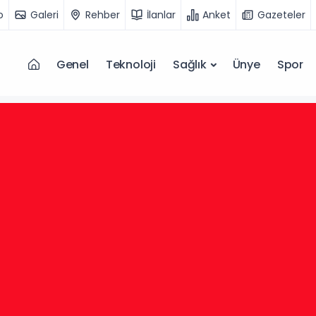
o
Galeri
Rehber
İlanlar
Anket
Gazeteler
Genel
Teknoloji
Sağlık
Ünye
Spor