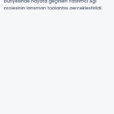
bünyesinde hayata geçirilen Yatırımcı Ağı
projesinin lansman toplantısı gerçekleştirildi.
Programa; Konya Valisi İbrahim Akın, Konya
Teknik Üniversitesi (KTÜN) Rektörü Prof. Dr.
Osman Nuri Çelik, Selçuk Üniversitesi (SÜ)
Rektör Yardımcısı Prof. Dr. Zeki Bayramoğlu,
Konya Ticaret Odası (KTO) Yönetim Kurulu
Başkanı Selçuk Öztürk, Sanayi ve Teknoloji
Konya İl Müdürü Vehbi Konarılı, Konya Çalışma
ve İş Kurumu (İŞKUR) İl Müdürü Önder Çiftci,
Ticaret İl Müdürü Mustafa Çağlayan, Mevlana
Kalkınma Ajansı (MEVKA) Genel Sekreteri Dr.
İhsan Bostancı, Konya Ovası Projesi (KOP)
Bölge Kalkınma İdaresi Başkanı Murat
Karakoyunlu, Milliyetçi Hareket Partisi (MHP)
Konya İl Başkanı Sedat Göncü, iş dünyasının