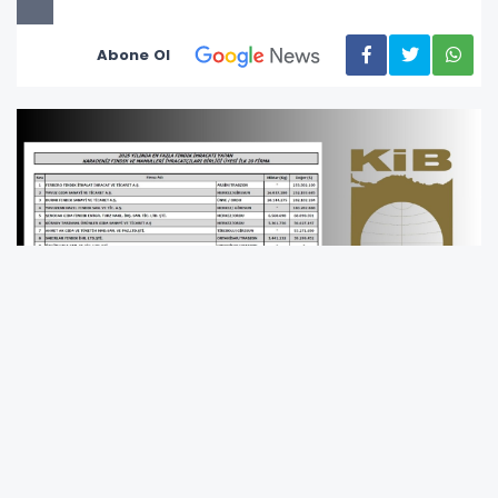
Abone Ol
Karadeniz Fındık ve Mamulleri İhracatçıları
Birliği (KFMİB), 2025 yılı boyunca en fazla fındık
ihracatı gerçekleştiren ilk 20 üye firmasını