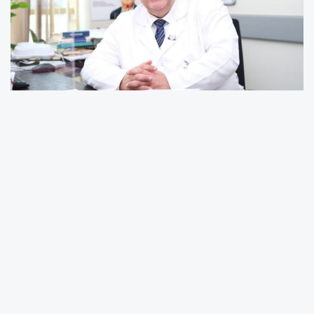
Kış mevsiminde soğuk ve kar yağışlı havaların
etkisiyle vatandaşların evden çıkma sıklığının
azaldığını belirten Uzm. Dr. Ali Coşkun, bu
durumun Kızılay’ın kan bağışı stoklarını
olumsuz etkilediğine dikkat çekti.
Uzm. Dr. Coşkun, hastanelerde ameliyatlar,
acil müdahaleler, doğumlar ve kan
hastalıklarının tedavisinin mevsim şartlarına
bağlı olarak durmadığını vurgulayarak, kan