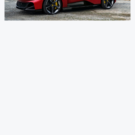
İtalyan süper spor otomobil üreticisi Ferrari,
tarihinde bir ilki gerçekleştirerek tamamen
elektrikli modelini tanıtmaya hazırlanıyor.
“Elettrica” adıyla duyurulan bu özel model,
markanın elektrikli geleceğini şekillendirecek ilk
temsilci olacak. Henüz resmi tanıtım tarihi
açıklanmamış olsa da, aracın 2025 yılı içinde
piyasaya sürülmesi bekleniyor.
Ferrari, bu modeli mevcut bir aracın elektrikli
versiyonu olarak değil, sıfırdan geliştirilen