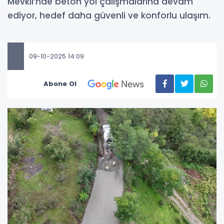
Mevkii’nde beton yol çalışmalarına devam
ediyor, hedef daha güvenli ve konforlu ulaşım.
09-10-2025 14:09
Abone Ol