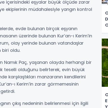
ve içerisindeki eşyalar büyük ölçüde zarar
iye ekiplerinin müdahalesiyle yangın kontrol
O
D
O
elerde, evde bulunan birçok eşyanın
asanın üzerinde bulunan Kur’an-ı Kerim’in
urum, olay yerinde bulunan vatandaşlar
biri oldu.
n Namık Paç, yaşanan olayda herhangi bir
teselli olduğunu belirterek, evin büyük
inde karşılaştıkları manzaranın kendilerini
Kur’an-ı Kerim’in zarar görmemesinin
getirdi.
O
E
ın çıkış nedeninin belirlenmesi için ilgili
Y