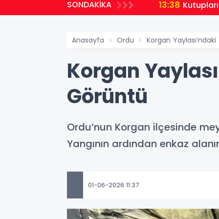
13:38
SONDAKİKA
Kutupları
Anasayfa
Ordu
Korgan Yaylası’ndak
Korgan Yaylası
Görüntü
Ordu’nun Korgan ilçesinde mey
Yangının ardından enkaz alanınd
01-06-2026 11:37