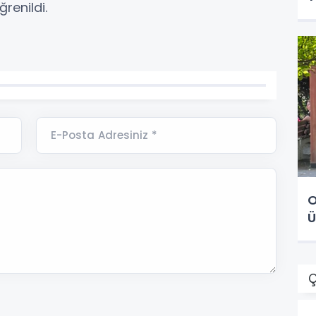
renildi.
E-Posta Adresiniz *
O
Ü
Ç