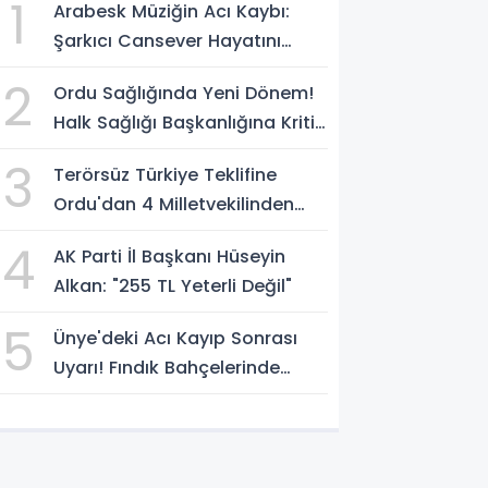
1
Arabesk Müziğin Acı Kaybı:
Şarkıcı Cansever Hayatını
Kaybetti
2
Ordu Sağlığında Yeni Dönem!
Halk Sağlığı Başkanlığına Kritik
Atama
3
Terörsüz Türkiye Teklifine
Ordu'dan 4 Milletvekilinden
İmza
4
AK Parti İl Başkanı Hüseyin
Alkan: "255 TL Yeterli Değil"
5
Ünye'deki Acı Kayıp Sonrası
Uyarı! Fındık Bahçelerinde
Keneye Dikkat