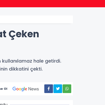
13:33
Öğrenc
at Çeken
kullanılamaz hale getirdi.
in dikkatini çekti.
e Ol
Ordu