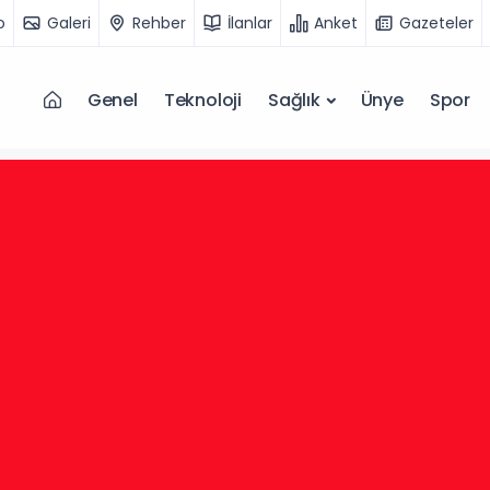
o
Galeri
Rehber
İlanlar
Anket
Gazeteler
Genel
Teknoloji
Sağlık
Ünye
Spor