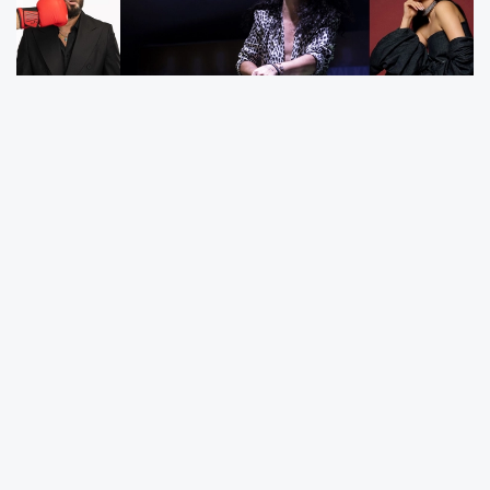
Bayram tatili boyunca Jolly Joker
sahnelerinde yıldızlar geçidi yaşanacak. Murat
Dalkılıç, Gökhan Türkmen, Ceren Sagu, Mami
Keskin ve Hayrettin gibi isimlerin yanı sıra
80’ler, 90’lar ve 2000’ler temalı özel parti
geceleri de müzikseverlerle buluşacak.
Kurban Bayramı’na özel hazırlanan program
kapsamında 28 Mayıs Perşembe günü JJ
Vadistanbul’da Gökhan Türkmen, JJ Mersin’de
ise Hayrettin ile Kaos Night sahnede olacak.