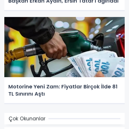
Başkan Erkan Aydın, Ersin Tatar'ı ağırladı
Motorine Yeni Zam: Fiyatlar Birçok İlde 81
TL Sınırını Aştı
Çok Okunanlar