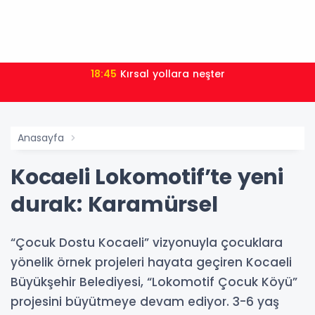
18:47
AK Parti İl Başkanı Hüseyin Alkan: "255 TL Yeterli
Değil"
Anasayfa
Kocaeli Lokomotif’te yeni
durak: Karamürsel
“Çocuk Dostu Kocaeli” vizyonuyla çocuklara
yönelik örnek projeleri hayata geçiren Kocaeli
Büyükşehir Belediyesi, “Lokomotif Çocuk Köyü”
projesini büyütmeye devam ediyor. 3-6 yaş