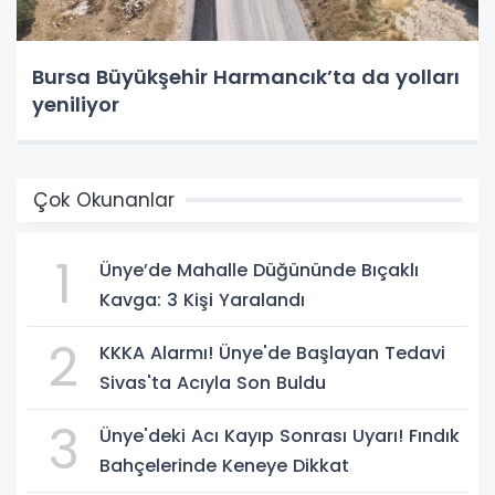
Bursa Büyükşehir Harmancık’ta da yolları
yeniliyor
Çok Okunanlar
1
Ünye’de Mahalle Düğününde Bıçaklı
Kavga: 3 Kişi Yaralandı
2
KKKA Alarmı! Ünye'de Başlayan Tedavi
Sivas'ta Acıyla Son Buldu
3
Ünye'deki Acı Kayıp Sonrası Uyarı! Fındık
Bahçelerinde Keneye Dikkat