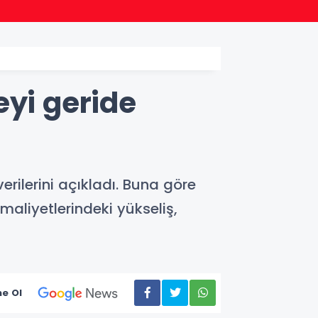
11:50
Ünye Mi
eyi geride
erilerini açıkladı. Buna göre
 maliyetlerindeki yükseliş,
e Ol