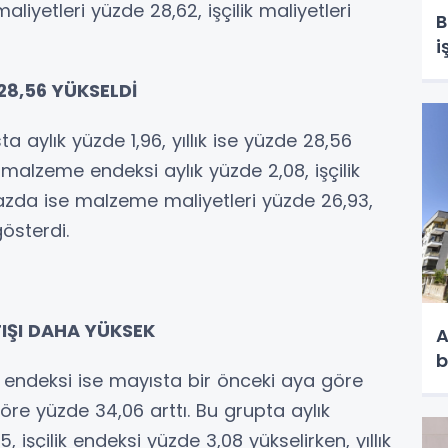
liyetleri yüzde 28,62, işçilik maliyetleri
B
i
28,56 YÜKSELDİ
a aylık yüzde 1,96, yıllık ise yüzde 28,56
malzeme endeksi aylık yüzde 2,08, işçilik
 bazda ise malzeme maliyetleri yüzde 26,93,
gösterdi.
TIŞI DAHA YÜKSEK
A
b
et endeksi ise mayısta bir önceki aya göre
göre yüzde 34,06 arttı. Bu grupta aylık
şçilik endeksi yüzde 3,08 yükselirken, yıllık