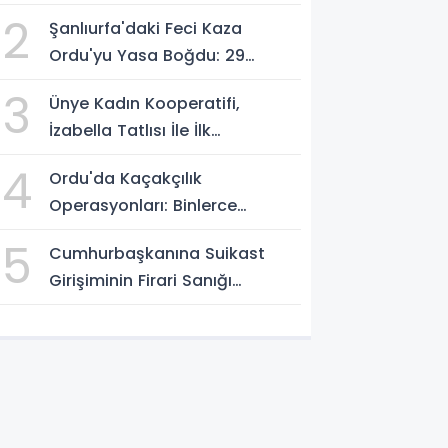
Dönüştü
2
Şanlıurfa'daki Feci Kaza
Ordu'yu Yasa Boğdu: 29
Yaşındaki Emre Kotan
3
Ünye Kadın Kooperatifi,
Yaşamını Yitirdi
İzabella Tatlısı İle İlk
Gastrofest'in Şampiyonu
4
Ordu'da Kaçakçılık
Oldu!
Operasyonları: Binlerce
Makaron ve 411 Yasaklı Bıçak
5
Cumhurbaşkanına Suikast
Ele Geçirildi
Girişiminin Firari Sanığı
Yakalandı