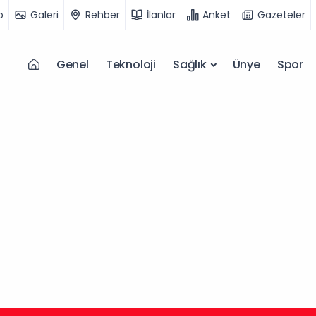
o
Galeri
Rehber
İlanlar
Anket
Gazeteler
Genel
Teknoloji
Sağlık
Ünye
Spor