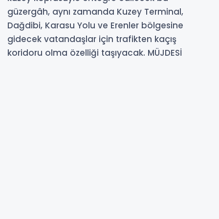
güzergâh, aynı zamanda Kuzey Terminal,
Dağdibi, Karasu Yolu ve Erenler bölgesine
gidecek vatandaşlar için trafikten kaçış
koridoru olma özelliği taşıyacak. MÜJDESİ
VERİLMİŞTİ, BİTİYOR Bunlardan birinin ise Yazlık
Katlı Kavşağı’nın yükünü hafifletecek, Prof. Dr.
Sebahattin Zaim Bulvarı ile şehir merkezi
arasındaki bağlantıyı sağlayacak yeni duble
yol olacağı açıklanmıştı. Korucuk, Camili,
Karaman bölgelerinden Sakarya’ya ulaşan
binlerce sürücüyü Yazlık Katlı Kavşağı inşası
dolayısıyla bölgede oluşacak yoğunluğa
takılmadan, Çevre Yolu’na paralel şekilde Eski
Kipa Kavşağı’na ve buradan da sil baştan
yenilenen prestij cadde Ahmet Yesevi Caddesi
üzerinden merkeze bağlayacak. KUZEY KÖPRÜSÜ