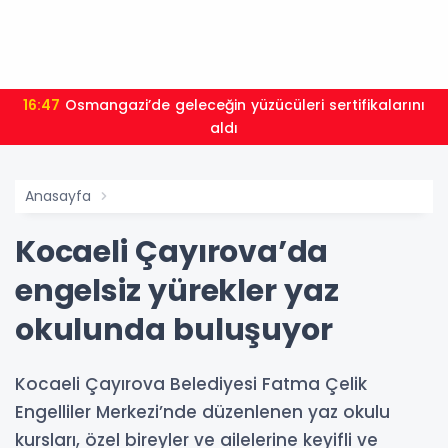
16:45
Ordu Sağlığında Yeni Dönem! Halk Sağlığı
aldı
Başk
Anasayfa
Kocaeli Çayırova’da
engelsiz yürekler yaz
okulunda buluşuyor
Kocaeli Çayırova Belediyesi Fatma Çelik
Engelliler Merkezi’nde düzenlenen yaz okulu
kursları, özel bireyler ve ailelerine keyifli ve