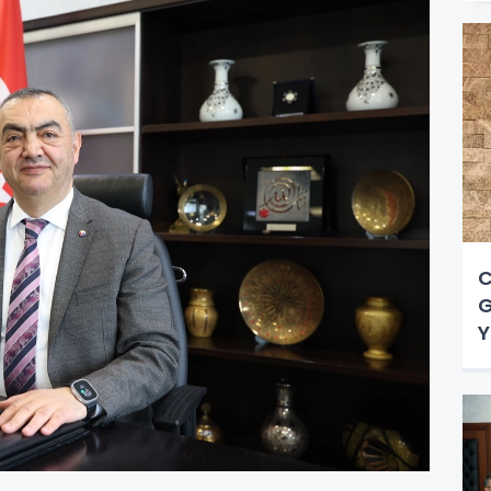
C
G
Y