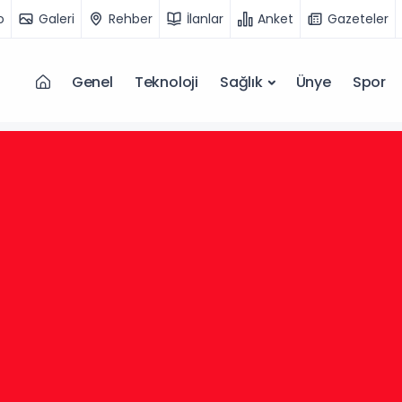
o
Galeri
Rehber
İlanlar
Anket
Gazeteler
Genel
Teknoloji
Sağlık
Ünye
Spor