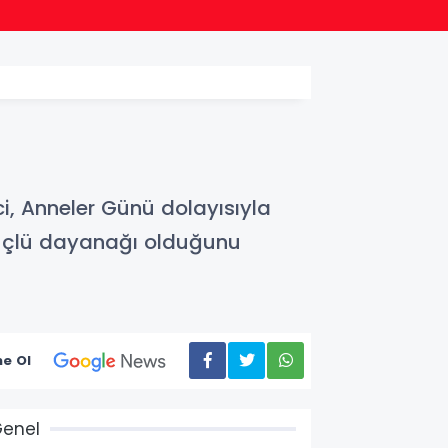
15:21
Sakary
, Anneler Günü dolayısıyla
güçlü dayanağı olduğunu
e Ol
enel