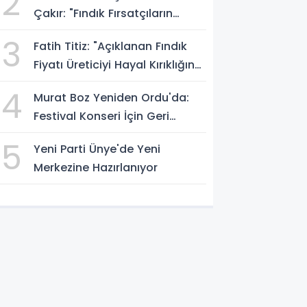
2
Çakır: "Fındık Fırsatçıların
Elinde Kalmasın"
3
Fatih Titiz: "Açıklanan Fındık
Fiyatı Üreticiyi Hayal Kırıklığına
Uğrattı"
4
Murat Boz Yeniden Ordu'da:
Festival Konseri İçin Geri
Sayım Başladı
5
Yeni Parti Ünye'de Yeni
Merkezine Hazırlanıyor