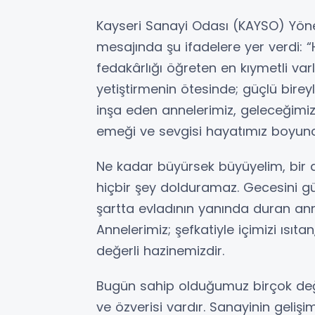
Kayseri Sanayi Odası (KAYSO) Yön
mesajında şu ifadelere yer verdi: 
fedakârlığı öğreten en kıymetli varlı
yetiştirmenin ötesinde; güçlü birey
inşa eden annelerimiz, geleceğimiz
emeği ve sevgisi hayatımız boyun
Ne kadar büyürsek büyüyelim, bir 
hiçbir şey dolduramaz. Gecesini gü
şartta evladının yanında duran an
Annelerimiz; şefkatiyle içimizi ısıt
değerli hazinemizdir.
Bugün sahip olduğumuz birçok değ
ve özverisi vardır. Sanayinin geliş