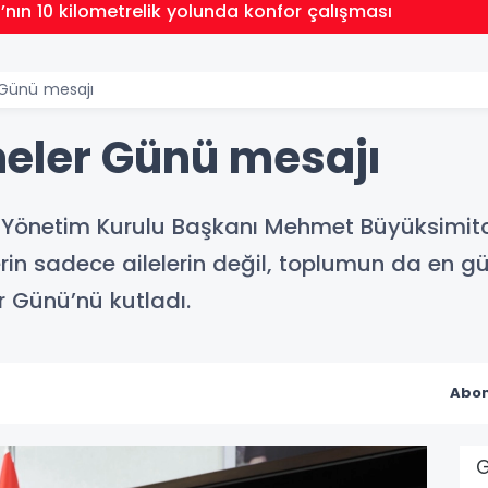
’nın 10 kilometrelik yolunda konfor çalışması
Günü mesajı
eler Günü mesajı
Yönetim Kurulu Başkanı Mehmet Büyüksimitci
rin sadece ailelerin değil, toplumun da en 
r Günü’nü kutladı.
Abon
G