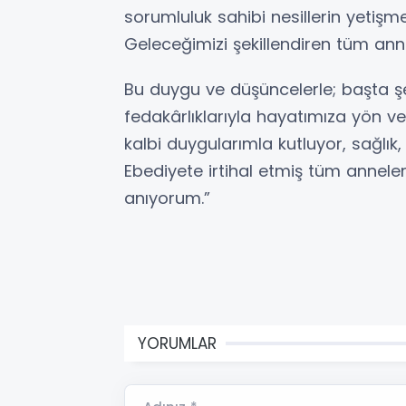
sorumluluk sahibi nesillerin yetişm
Geleceğimizi şekillendiren tüm annel
Bu duygu ve düşüncelerle; başta şe
fedakârlıklarıyla hayatımıza yön v
kalbi duygularımla kutluyor, sağlık
Ebediyete irtihal etmiş tüm annele
anıyorum.”
YORUMLAR