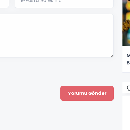
E-Posta Adresiniz *
M
B
Ç