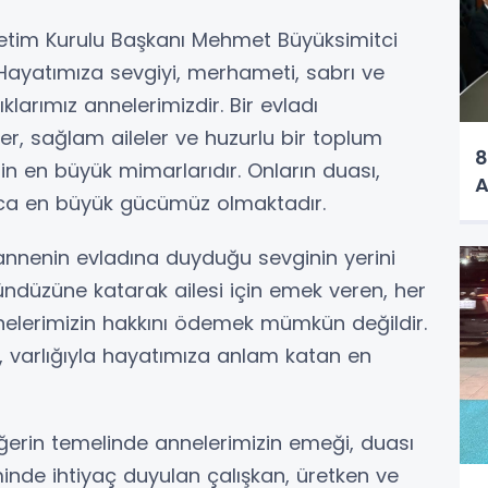
etim Kurulu Başkanı Mehmet Büyüksimitci
“Hayatımıza sevgiyi, merhameti, sabrı ve
klarımız annelerimizdir. Bir evladı
ler, sağlam aileler ve huzurlu bir toplum
8
in en büyük mimarlarıdır. Onların duası,
A
ca en büyük gücümüz olmaktadır.
annenin evladına duyduğu sevginin yerini
ndüzüne katarak ailesi için emek veren, her
nelerimizin hakkını ödemek mümkün değildir.
an, varlığıyla hayatımıza anlam katan en
erin temelinde annelerimizin emeği, duası
iminde ihtiyaç duyulan çalışkan, üretken ve