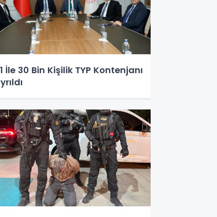
1 İle 30 Bin Kişilik TYP Kontenjanı
yrıldı