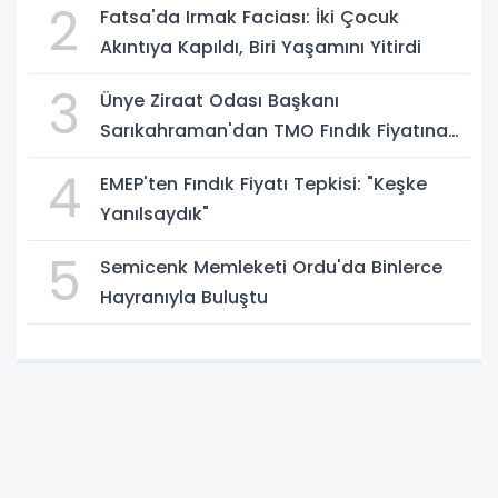
2
Fatsa'da Irmak Faciası: İki Çocuk
Akıntıya Kapıldı, Biri Yaşamını Yitirdi
3
Ünye Ziraat Odası Başkanı
Sarıkahraman'dan TMO Fındık Fiyatına
Tepki
4
EMEP'ten Fındık Fiyatı Tepkisi: "Keşke
Yanılsaydık"
5
Semicenk Memleketi Ordu'da Binlerce
Hayranıyla Buluştu