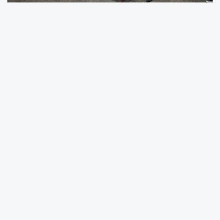
Kocaeli, uluslararası ölçekte önemli bir
buluşmaya daha ev sahipliği yaptı. Kocaeli
Büyükşehir Belediyesi’nin, Kocaeli Üniversitesi
ve İHH İnsani Yardım Vakfı ile birlikte
düzenlediği Uluslararası V. İslam Kültür ve
Medeniyeti Sempozyumu, “Müslüman
Azınlıklar” teması ile başladı. 10 Mayıs Pazar
günü sona erecek olan sempozyumun açılış
töreni Kocaeli Kongre Merkezi’nde
gerçekleştirildi. Sempozyum Kur’an-ı Kerim
tilaveti ve İstiklal Marşı ile başladı.
14 ÜLKEDEN KATILIM VARDI