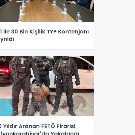
1 İle 30 Bin Kişilik TYP Kontenjanı
yrıldı
0 Yıldır Aranan FETÖ Firarisi
fyonkarahisar'da Yakalandı