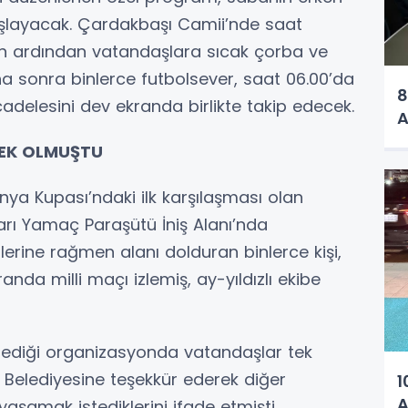
şlayacak. Çardakbaşı Camii’nde saat
ın ardından vatandaşlara sıcak çorba ve
a sonra binlerce futbolsever, saat 06.00’da
8
elesini dev ekranda birlikte takip edecek.
A
REK OLMUŞTU
ünya Kupası’ndaki ilk karşılaşması olan
rı Yamaç Paraşütü İniş Alanı’nda
erine rağmen alanı dolduran binlerce kişi,
da milli maçı izlemiş, ay-yıldızlı ekibe
diği organizasyonda vatandaşlar tek
Belediyesine teşekkür ederek diğer
1
A
aşamak istediklerini ifade etmişti.