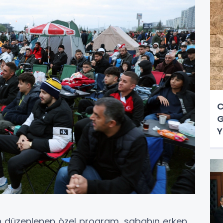
C
G
Y
an düzenlenen özel program, sabahın erken