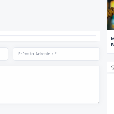
M
B
E-Posta Adresiniz *
Ç