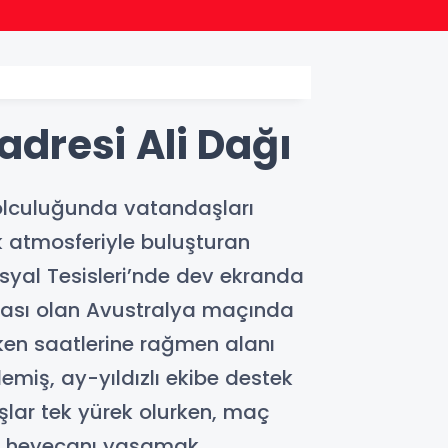
17:09
Konya
adresi Ali Dağı
 yolculuğunda vatandaşları
ik atmosferiyle buluşturan
yal Tesisleri’nde dev ekranda
aşması olan Avustralya maçında
ken saatlerine rağmen alanı
emiş, ay-yıldızlı ekibe destek
ar tek yürek olurken, maç
nı heyecanı yaşamak