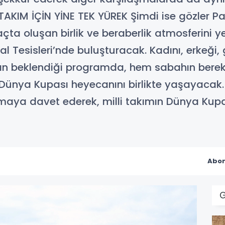
LLİ TAKIM İÇİN YİNE TEK YÜREK Şimdi ise gözler
 maçta oluşan birlik ve beraberlik atmosferi
l Tesisleri’nde buluşturacak. Kadını, erkeği, 
ın beklendiği programda, hem sabahın bere
 Dünya Kupası heyecanını birlikte yaşayacak. T
maya davet ederek, milli takımın Dünya Kupa
Abon
G