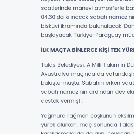
saatlerinde manevi atmosferle ba
04.30’da kılınacak sabah namazın
bisküvi ikramında bulunulacak. Dah
başlayacak Türkiye-Paraguay mücad
İLK MAÇTA BİNLERCE KİŞİ TEK YÜ
Talas Belediyesi, A Milli Takım’ın D
Avustralya maçında da vatandaşla
buluşturmuştu. Sabahın erken saatl
sabah namazının ardından dev ekran
destek vermişti.
Yağmura rağmen coşkunun eksilme
yürek olurken, maç sonunda Talas 
karşılaşmalarda da aynı heyecanı y