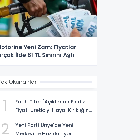
otorine Yeni Zam: Fiyatlar
irçok İlde 81 TL Sınırını Aştı
ok Okunanlar
1
Fatih Titiz: "Açıklanan Fındık
Fiyatı Üreticiyi Hayal Kırıklığına
Uğrattı"
2
Yeni Parti Ünye'de Yeni
Merkezine Hazırlanıyor