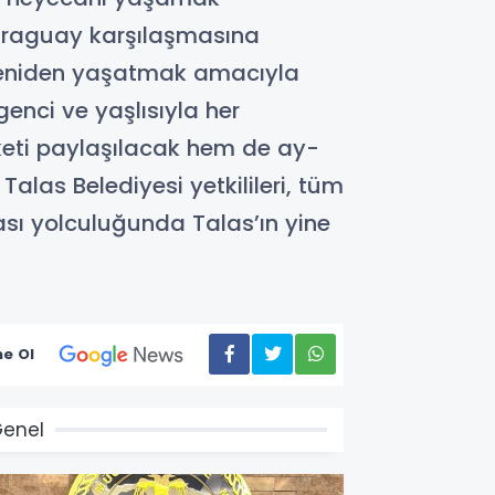
 Paraguay karşılaşmasına
ni yeniden yaşatmak amacıyla
genci ve yaşlısıyla her
keti paylaşılacak hem de ay-
alas Belediyesi yetkilileri, tüm
sı yolculuğunda Talas’ın yine
e Ol
enel