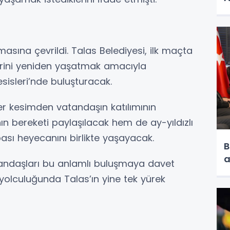
asına çevrildi. Talas Belediyesi, ilk maçta
ferini yeniden yaşatmak amacıyla
sisleri’nde buluşturacak.
 her kesimden vatandaşın katılımının
 bereketi paylaşılacak hem de ay-yıldızlı
sı heyecanını birlikte yaşayacak.
B
a
vatandaşları bu anlamlı buluşmaya davet
 yolculuğunda Talas’ın yine tek yürek