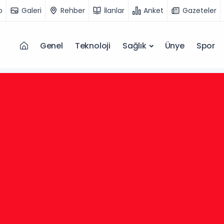
o
Galeri
Rehber
İlanlar
Anket
Gazeteler
Genel
Teknoloji
Sağlık
Ünye
Spor