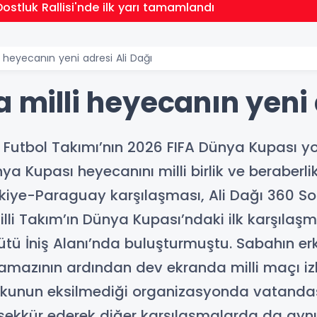
ostluk Rallisi'nde ilk yarı tamamlandı
i heyecanın yeni adresi Ali Dağı
a milli heyecanın yeni 
lli Futbol Takımı’nın 2026 FIFA Dünya Kupası
nya Kupası heyecanını milli birlik ve beraberl
ye-Paraguay karşılaşması, Ali Dağı 360 Sos
Milli Takım’ın Dünya Kupası’ndaki ilk karşıl
ü İniş Alanı’nda buluşturmuştu. Sabahın er
amazının ardından dev ekranda milli maçı izl
kunun eksilmediği organizasyonda vatandaşl
eşekkür ederek diğer karşılaşmalarda da ay