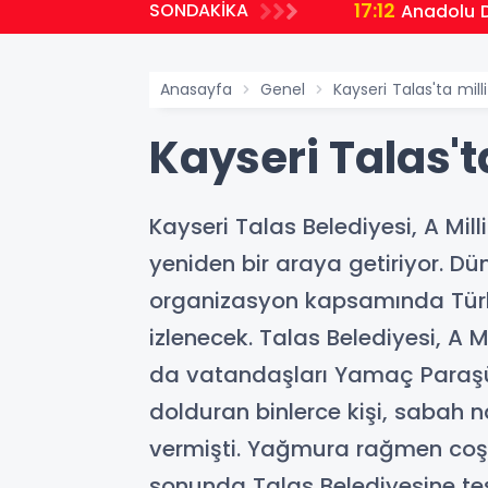
17:12
SONDAKİKA
Anadolu D
Anasayfa
Genel
Kayseri Talas'ta mill
Kayseri Talas't
Kayseri Talas Belediyesi, A Mi
yeniden bir araya getiriyor. Dü
organizasyon kapsamında Türki
izlenecek. Talas Belediyesi, A 
da vatandaşları Yamaç Paraşüt
dolduran binlerce kişi, sabah n
vermişti. Yağmura rağmen coş
sonunda Talas Belediyesine t