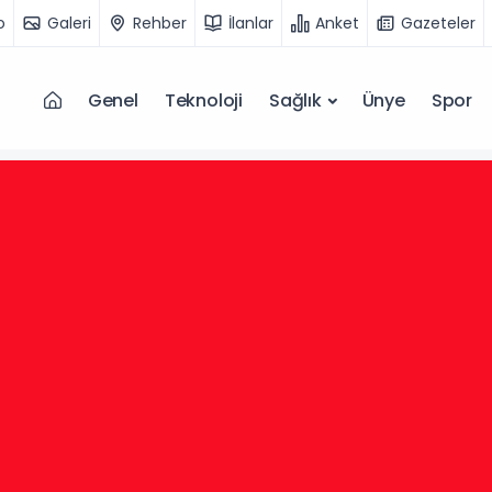
o
Galeri
Rehber
İlanlar
Anket
Gazeteler
Genel
Teknoloji
Sağlık
Ünye
Spor