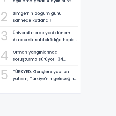
açıklama geldi! 4 aylık süre
tanındı
2
Simge’nin doğum günü
sahnede kutlandı!
3
Üniversitelerde yeni dönem!
Akademik sahtekârlığa hapis,
öğrencilere dönüş yolu
4
Orman yangınlarında
soruşturma sürüyor.. 34
şüpheliden 9'u tutuklandı
5
TÜRKYED: Gençlere yapılan
yatırım, Türkiye’nin geleceğine
yatırımdır