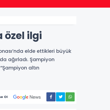
08:23
Meteo
özel ilgi
ası’nda elde ettikleri büyük
nda ağırladı. Şampiyon
 “Şampiyon altın
e Ol