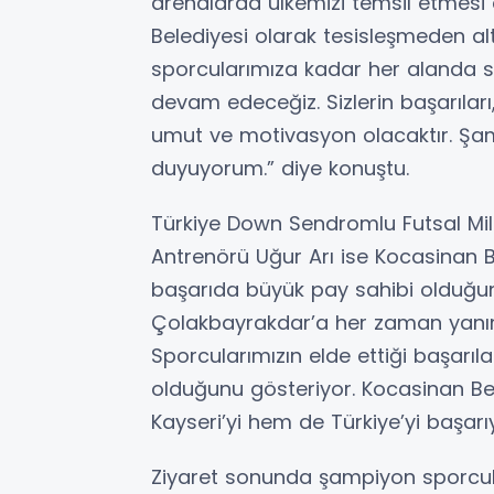
arenalarda ülkemizi temsil etmesi 
Belediyesi olarak tesisleşmeden a
sporcularımıza kadar her alanda
devam edeceğiz. Sizlerin başarılar
umut ve motivasyon olacaktır. Şamp
duyuyorum.” diye konuştu.
Türkiye Down Sendromlu Futsal Mil
Antrenörü Uğur Arı ise Kocasinan Be
başarıda büyük pay sahibi olduğun
Çolakbayrakdar’a her zaman yanımı
Sporcularımızın elde ettiği başarıla
olduğunu gösteriyor. Kocasinan Be
Kayseri’yi hem de Türkiye’yi başarı
Ziyaret sonunda şampiyon sporcula