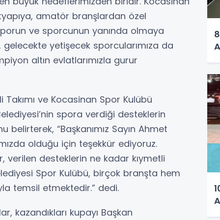
en büyük hedeflerimizden biridir. Kocasinan
ltyapıya, amatör branşlardan özel
 sporun ve sporcunun yanında olmaya
8
ı, gelecekte yetişecek sporcularımıza da
A
iyon altın evlatlarımızla gurur
li Takımı ve Kocasinan Spor Kulübü
lediyesi’nin spora verdiği desteklerin
u belirterek, “Başkanımız Sayın Ahmet
zda olduğu için teşekkür ediyoruz.
r, verilen desteklerin ne kadar kıymetli
lediyesi Spor Kulübü, birçok branşta hem
yla temsil etmektedir.” dedi.
1
A
r, kazandıkları kupayı Başkan