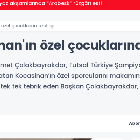
 yaz akşamlarında “Arabesk” rüzgârı esti
özel çocuklarına özel ilgi
an'ın özel çocuklarına 
met Çolakbayrakdar, Futsal Türkiye Şampiyon
şatan Kocasinan’ın özel sporcularını makamı
, tek tek tebrik eden Başkan Çolakbayrakdar,
Abon