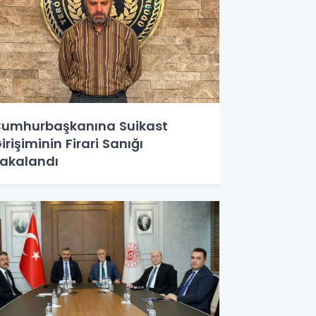
umhurbaşkanına Suikast
irişiminin Firari Sanığı
akalandı