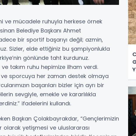
ini ve mücadele ruhuyla herkese örnek
sinan Belediye Başkanı Ahmet
ece bir sportif başarıyı değil; azmin,
z. Sizler, elde ettiğiniz bu şampiyonlukla
C
rkiye’nin gönlünde taht kurdunuz.
G
 ve takım ruhu hepimize ilham verdi.
Y
a ve sporcuya her zaman destek olmaya
larımızın başarıları bizler için ayrı bir
llerin sevgiyle, emekle ve kararlılıkla
diniz.” ifadelerini kullandı.
çeken Başkan Çolakbayrakdar, “Gençlerimizin
ler olarak yetişmesi ve uluslararası