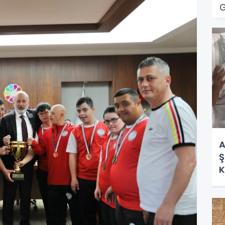
G
A
Ş
K