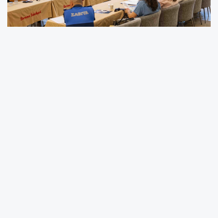
İzmir'de Bornova Belediyesi’nin düzenli olarak
gerçekleştirdiği Bölgesel Muhtarlar Toplantıları
kapsamında Çamdibi bölgesindeki mahalle
muhtarlarıyla bir araya gelindi.
İZMİR (İGFA) -
İzmir Bornova Belediyesi'nin
her ay düzenli olarak gerçekleştirdiği Bölgesel
Muhtarlar Toplantıları kapsamında bu kez
Çamdibi bölgesindeki mahalle muhtarlarıyla
bir araya gelindi.