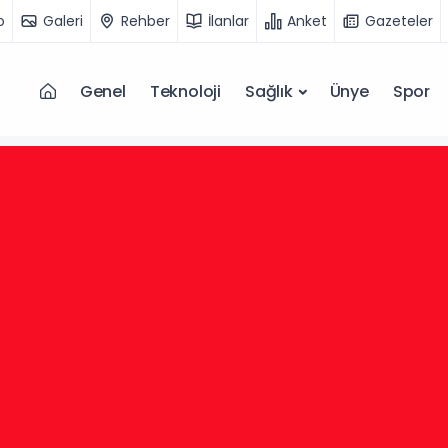
o
Galeri
Rehber
İlanlar
Anket
Gazeteler
Genel
Teknoloji
Sağlık
Ünye
Spor