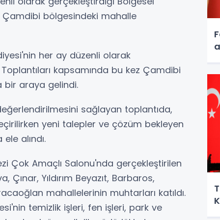
enli olarak gerçekleştirdiği Bölgesel
a Çamdibi bölgesindeki mahalle
F
a
iyesi'nin her ay düzenli olarak
ar Toplantıları kapsamında bu kez Çamdibi
bir araya gelindi.
 değerlendirilmesini sağlayan toplantıda,
rilirken yeni talepler ve çözüm bekleyen
 ele alındı.
i Çok Amaçlı Salonu'nda gerçekleştirilen
va, Çınar, Yıldırım Beyazıt, Barbaros,
T
aoğlan mahallelerinin muhtarları katıldı.
K
nin temizlik işleri, fen işleri, park ve