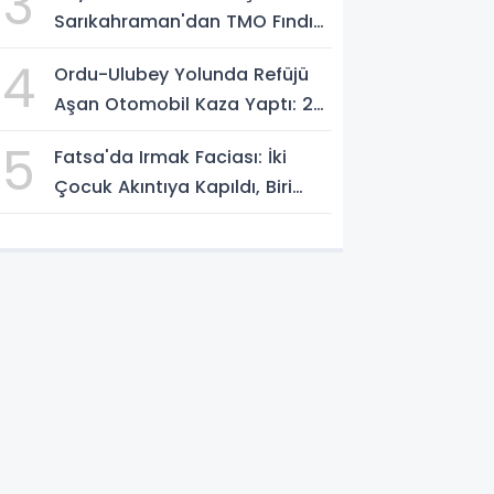
3
Sarıkahraman'dan TMO Fındık
Fiyatına Tepki
4
Ordu-Ulubey Yolunda Refüjü
Aşan Otomobil Kaza Yaptı: 2
Yaralı
5
Fatsa'da Irmak Faciası: İki
Çocuk Akıntıya Kapıldı, Biri
Yaşamını Yitirdi