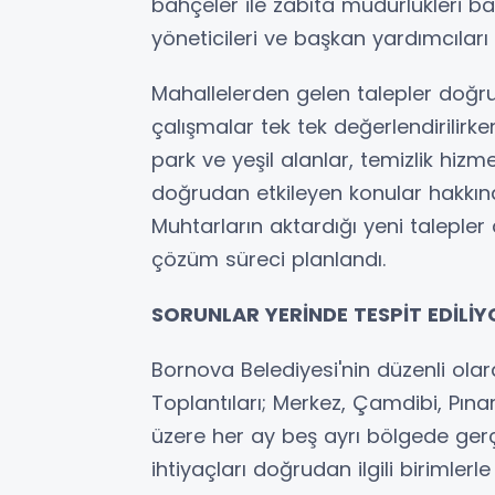
bahçeler ile zabıta müdürlükleri ba
yöneticileri ve başkan yardımcıları
Mahallelerden gelen talepler doğr
çalışmalar tek tek değerlendirilirke
park ve yeşil alanlar, temizlik hizm
doğrudan etkileyen konular hakkında
Muhtarların aktardığı yeni talepler 
çözüm süreci planlandı.
SORUNLAR YERİNDE TESPİT EDİLİY
Bornova Belediyesi'nin düzenli ola
Toplantıları; Merkez, Çamdibi, Pına
üzere her ay beş ayrı bölgede gerçek
ihtiyaçları doğrudan ilgili birimlerle