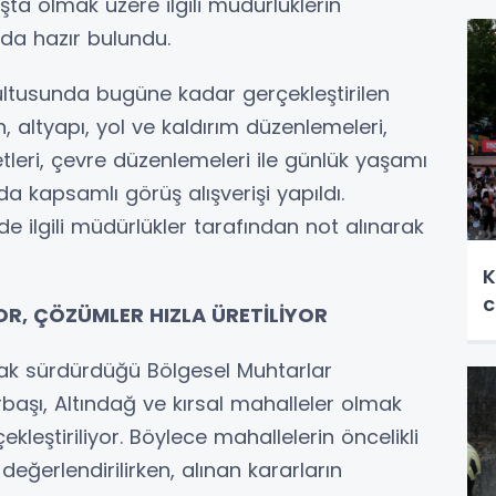
şta olmak üzere ilgili müdürlüklerin
 da hazır bulundu.
ultusunda bugüne kadar gerçekleştirilen
n, altyapı, yol ve kaldırım düzenlemeleri,
etleri, çevre düzenlemeleri ile günlük yaşamı
 kapsamlı görüş alışverişi yapıldı.
de ilgili müdürlükler tarafından not alınarak
K
c
OR, ÇÖZÜMLER HIZLA ÜRETİLİYOR
rak sürdürdüğü Bölgesel Muhtarlar
rbaşı, Altındağ ve kırsal mahalleler olmak
leştiriliyor. Böylece mahallelerin öncelikli
 değerlendirilirken, alınan kararların