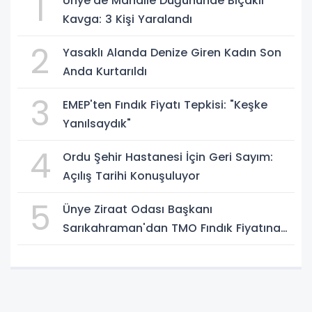
1
Ünye’de Mahalle Düğününde Bıçaklı
Kavga: 3 Kişi Yaralandı
2
Yasaklı Alanda Denize Giren Kadın Son
Anda Kurtarıldı
3
EMEP'ten Fındık Fiyatı Tepkisi: "Keşke
Yanılsaydık"
4
Ordu Şehir Hastanesi İçin Geri Sayım:
Açılış Tarihi Konuşuluyor
5
Ünye Ziraat Odası Başkanı
Sarıkahraman'dan TMO Fındık Fiyatına
Tepki