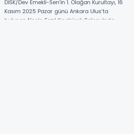
DİSK/Dev Emekli-Sen’in 1. Olağan Kurultayı, 16
Kasım 2025 Pazar günü Ankara Ulus’ta
bulunan Necip Fazıl Kısakürek Salonu’nda
yoğun katılımla gerçekleştirildi. Eski milletvekili
ve DİSK eski Genel Başkanı Kani Beko’nun
divan başkanlığını yaptığı kurultayda mevcut
yönetim güven tazeleyerek yeni dönem için
yeniden yetki aldı.
Kurultayda Ünye Şube Başkanı
Ufuk Çiloğlu
da aktif görev üstlendi. Çiloğlu, seçim sandık
sorumlusu olarak görev yaptığı kurultayın
coşku dolu, adeta bayram havasında
geçtiğini ifade etti. Kurultayın ardından
açıklama yapan Çiloğlu, “Kurultayımızı
tamamladık. Şube olarak genel merkezimizle