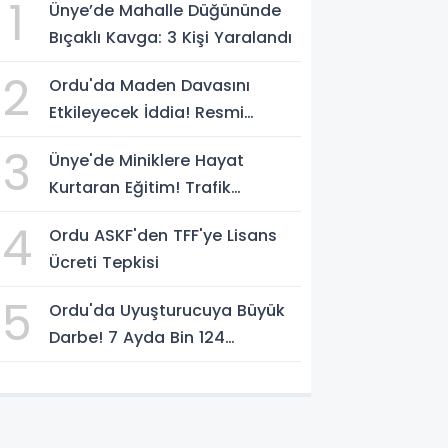
1
Ünye’de Mahalle Düğününde
Bıçaklı Kavga: 3 Kişi Yaralandı
2
Ordu'da Maden Davasını
Etkileyecek İddia! Resmi
Yazılarda Büyük Fark
3
Ünye'de Miniklere Hayat
Kurtaran Eğitim! Trafik
Polislerinden Uygulamalı Ders
4
Ordu ASKF'den TFF'ye Lisans
Ücreti Tepkisi
5
Ordu'da Uyuşturucuya Büyük
Darbe! 7 Ayda Bin 124
Operasyon