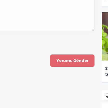
S
t
Ç