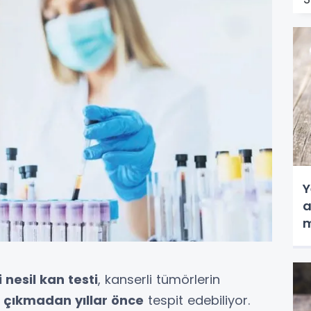
Y
a
m
m
o
i nesil kan testi
, kanserli tümörlerin
 çıkmadan yıllar önce
tespit edebiliyor.