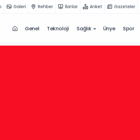
o
Galeri
Rehber
İlanlar
Anket
Gazeteler
Genel
Teknoloji
Sağlık
Ünye
Spor