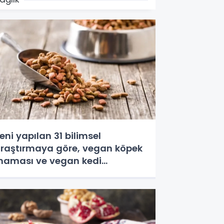
eni yapılan 31 bilimsel
raştırmaya göre, vegan köpek
aması ve vegan kedi
amasının iyi sindirildiğini
rtaya koydu