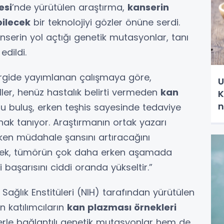
esi
’nde yürütülen araştırma,
kanserin
bilecek
bir teknolojiyi gözler önüne serdi.
serin yol açtığı genetik mutasyonlar, tanı
dildi.
ergide yayımlanan çalışmaya göre,
U
ller, henüz hastalık belirti vermeden
kan
K
n
Bu buluş, erken teşhis sayesinde tedaviye
k tanıyor. Araştırmanın ortak yazarı
erken müdahale şansını artıracağını
etmek, tümörün çok daha erken aşamada
başarısını ciddi oranda yükseltir.”
ağlık Enstitüleri (NIH) tarafından yürütülen
n katılımcıların
kan plazması örnekleri
erle bağlantılı genetik mutasyonlar hem de