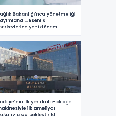
ağlık Bakanlığı'nca yönetmeliği
ayımlandı... Esenlik
erkezlerine yeni dönem
ürkiye’nin ilk yerli kalp-akciğer
akinesiyle ilk ameliyat
aşarıyla gerçekleştirildi