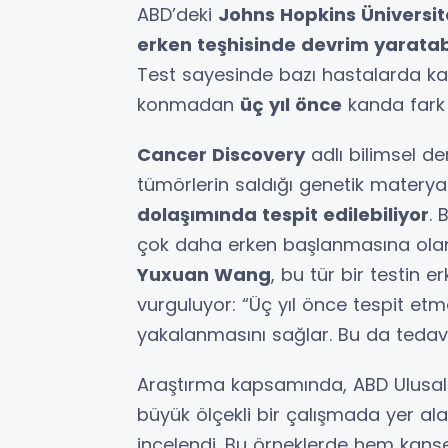
ABD’deki
Johns Hopkins Üniversit
erken teşhisinde devrim yarata
Test sayesinde bazı hastalarda kan
konmadan
üç yıl önce
kanda fark e
Cancer Discovery
adlı bilimsel d
tümörlerin saldığı genetik materya
dolaşımında tespit edilebiliyor
. 
çok daha erken başlanmasına olana
Yuxuan Wang
, bu tür bir testin 
vurguluyor: “Üç yıl önce tespit 
yakalanmasını sağlar. Bu da tedavi 
Araştırma kapsamında, ABD Ulusal S
büyük ölçekli bir çalışmada yer ala
incelendi. Bu örneklerde hem kans