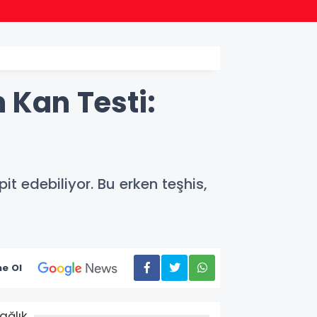
18:30
Akusti
 Kan Testi:
pit edebiliyor. Bu erken teşhis,
e Ol
ağlık