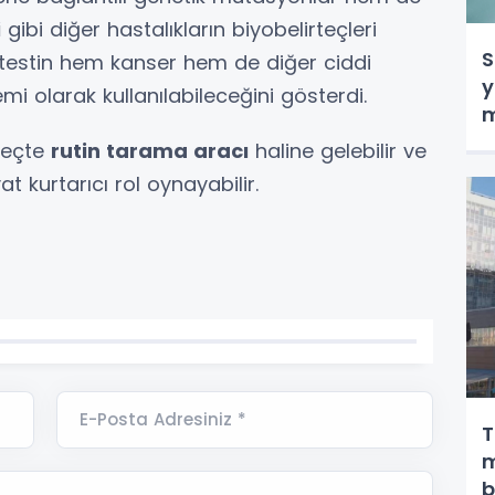
i
gibi diğer hastalıkların biyobelirteçleri
S
bu testin hem kanser hem de diğer ciddi
y
emi olarak kullanılabileceğini gösterdi.
m
üreçte
rutin tarama aracı
haline gelebilir ve
at kurtarıcı rol oynayabilir.
E-Posta Adresiniz *
T
m
b