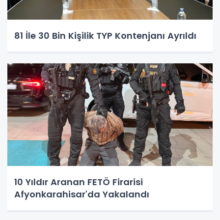
81 İle 30 Bin Kişilik TYP Kontenjanı Ayrıldı
10 Yıldır Aranan FETÖ Firarisi
Afyonkarahisar'da Yakalandı